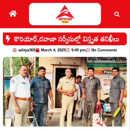
కొరియార్,రవాణా సర్వీసుల్లో విస్తృత తనిఖీలు
aditya369
March 4, 2025
9:40 pm
No Comments