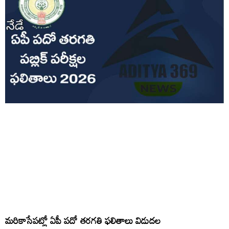
మరికాసేపట్లో ఏపీ పదో తరగతి ఫలితాలు విడుదల