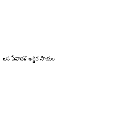
జన సేవాదళ్ ఆర్థిక సాయం