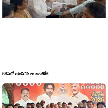
కరపలో యుపిఎస్ లు అందజేత