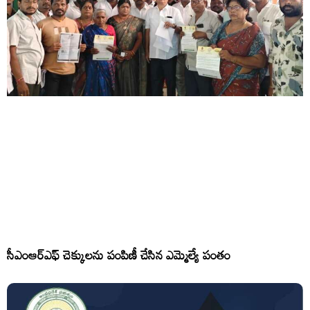
సీఎంఆర్ఎఫ్ చెక్కులను పంపిణీ చేసిన ఎమ్మెల్యే పంతం