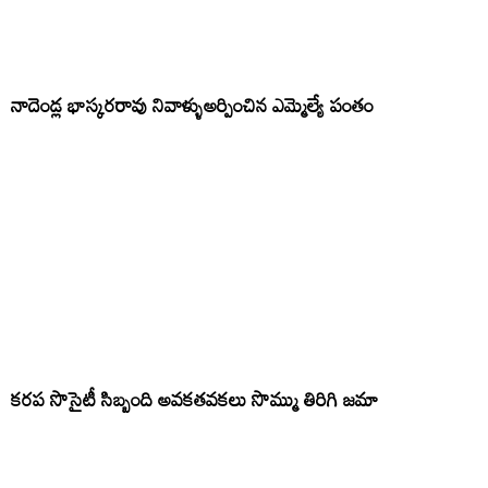
నాదెండ్ల భాస్కరరావు నివాళ్ళుఅర్పించిన ఎమ్మెల్యే పంతం
కరప సొసైటీ సిబ్బంది అవకతవకలు సొమ్ము తిరిగి జమా