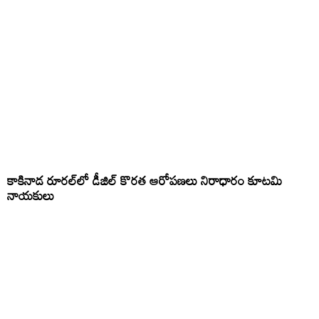
కాకినాడ రూరల్‌లో డీజిల్ కొరత ఆరోపణలు నిరాధారం కూటమి
నాయకులు