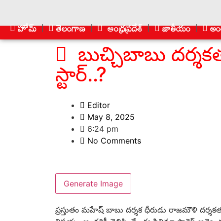
హోమ్
తెలంగాణ
ఆంధ్రప్రదేశ్
జాతీయం
అంత
బుచ్చిబాబు దర్శక
స్టార్..?
Editor
May 8, 2025
6:24 pm
No Comments
Generate Image
ప్రస్తుతం మహేష్ బాబు దర్శక ధీరుడు రాజమౌళి దర్శకత