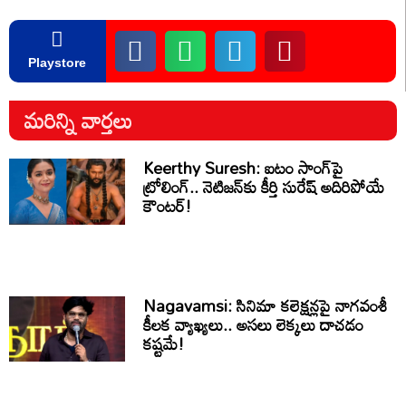
Playstore
మరిన్ని వార్తలు
Keerthy Suresh: ఐటం సాంగ్‌పై
ట్రోలింగ్.. నెటిజన్‌కు కీర్తి సురేష్ అదిరిపోయే
కౌంటర్!
Nagavamsi: సినిమా కలెక్షన్లపై నాగవంశీ
కీలక వ్యాఖ్యలు.. అసలు లెక్కలు దాచడం
కష్టమే!