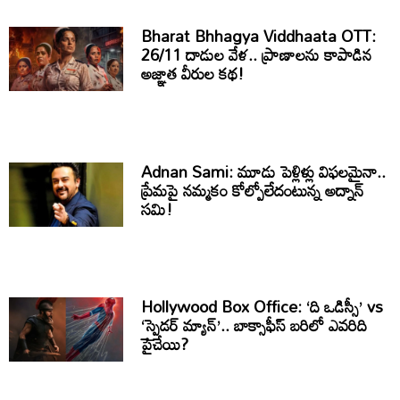
Bharat Bhhagya Viddhaata OTT:
26/11 దాడుల వేళ.. ప్రాణాలను కాపాడిన
అజ్ఞాత వీరుల కథ!
Adnan Sami: మూడు పెళ్లిళ్లు విఫలమైనా..
ప్రేమపై నమ్మకం కోల్పోలేదంటున్న అద్నాన్
సమి!
Hollywood Box Office: ‘ది ఒడిస్సీ’ vs
‘స్పైడర్ మ్యాన్’.. బాక్సాఫీస్ బరిలో ఎవరిది
పైచేయి?