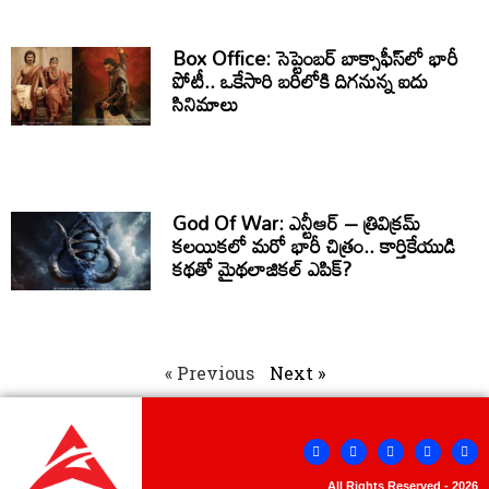
Box Office: సెప్టెంబర్ బాక్సాఫీస్‌లో భారీ
పోటీ.. ఒకేసారి బరిలోకి దిగనున్న ఐదు
సినిమాలు
God Of War: ఎన్టీఆర్ – త్రివిక్రమ్
కలయికలో మరో భారీ చిత్రం.. కార్తికేయుడి
కథతో మైథలాజికల్ ఎపిక్?
« Previous
Next »
All Rights Reserved - 2026