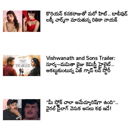
కొరియన్ కనకరాజుతో మరో హిట్.. టాలీవుడ్
లక్కీ చార్మ్‌గా మారుతున్న రితికా నాయక్
Vishwanath and Sons Trailer:
సూర్య–మమితా బైజు కెమిస్ట్రీ హైలైట్..
ఆకట్టుకుంటున్న ఏజ్ గ్యాప్ లవ్ స్టోరీ
“మీ స్ట్రోక్ చాలా అమేచ్యూరిష్‌గా ఉంది”..
వైరల్ డైలాగ్ వెనుక అసలు కథ ఇదే!