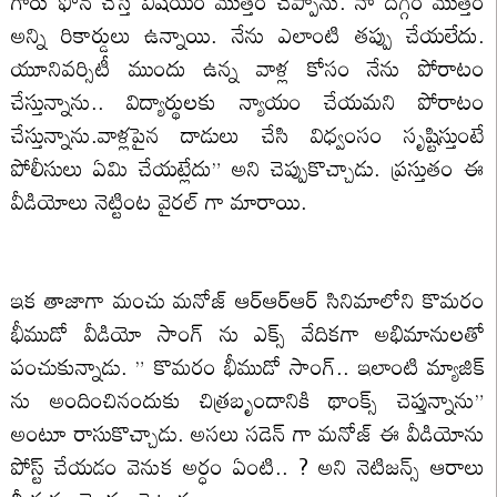
గారు ఫోన్ చేస్తే విషయం మొత్తం చెప్పాను. నా దగ్గర మొత్తం
అన్ని రికార్డులు ఉన్నాయి. నేను ఎలాంటి తప్పు చేయలేదు.
యూనివర్సిటీ ముందు ఉన్న వాళ్ల కోసం నేను పోరాటం
చేస్తున్నాను.. విద్యార్థులకు న్యాయం చేయమని పోరాటం
చేస్తున్నాను.వాళ్లపైన దాడులు చేసి విధ్వంసం సృష్టిస్తుంటే
పోలీసులు ఏమి చేయట్లేదు” అని చెప్పుకొచ్చాడు. ప్రస్తుతం ఈ
వీడియోలు నెట్టింట వైరల్ గా మారాయి.
ఇక తాజాగా మంచు మనోజ్ ఆర్ఆర్ఆర్ సినిమాలోని కొమరం
భీముడో వీడియో సాంగ్ ను ఎక్స్ వేదికగా అభిమానులతో
పంచుకున్నాడు. ” కొమరం భీముడో సాంగ్.. ఇలాంటి మ్యాజిక్
ను అందించినందుకు చిత్రబృందానికి థాంక్స్ చెప్తున్నాను”
అంటూ రాసుకొచ్చాడు. అసలు సడెన్ గా మనోజ్ ఈ వీడియోను
పోస్ట్ చేయడం వెనుక అర్ధం ఏంటి.. ? అని నెటిజన్స్ ఆరాలు