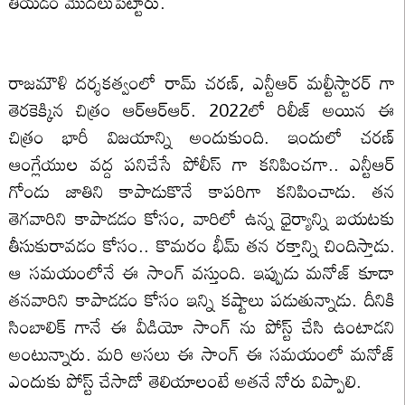
తీయడం మొదలుపెట్టారు.
రాజమౌళి దర్శకత్వంలో రామ్ చరణ్, ఎన్టీఆర్ మల్టీస్టారర్ గా
తెరకెక్కిన చిత్రం ఆర్ఆర్ఆర్. 2022లో రిలీజ్ అయిన ఈ
చిత్రం భారీ విజయాన్ని అందుకుంది. ఇందులో చరణ్
ఆంగ్లేయుల వద్ద పనిచేసే పోలీస్ గా కనిపించగా.. ఎన్టీఆర్
గోండు జాతిని కాపాడుకొనే కాపరిగా కనిపించాడు. తన
తెగవారిని కాపాడడం కోసం, వారిలో ఉన్న ధైర్యాన్ని బయటకు
తీసుకురావడం కోసం.. కొమరం భీమ్ తన రక్తాన్ని చిందిస్తాడు.
ఆ సమయంలోనే ఈ సాంగ్ వస్తుంది. ఇప్పుడు మనోజ్ కూడా
తనవారిని కాపాడడం కోసం ఇన్ని కష్టాలు పడుతున్నాడు. దీనికి
సింబాలిక్ గానే ఈ వీడియో సాంగ్ ను పోస్ట్ చేసి ఉంటాడని
అంటున్నారు. మరి అసలు ఈ సాంగ్ ఈ సమయంలో మనోజ్
ఎందుకు పోస్ట్ చేసాడో తెలియాలంటే అతనే నోరు విప్పాలి.