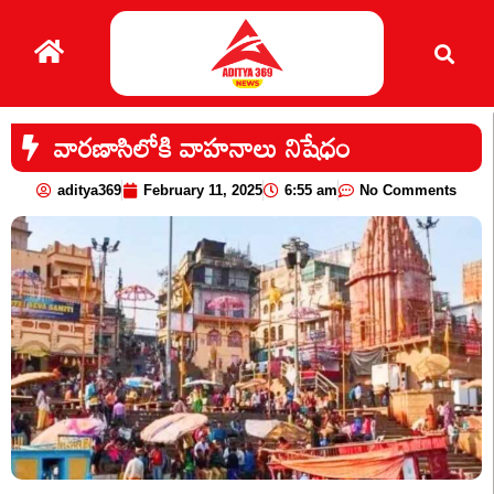
వారణాసిలోకి వాహనాలు నిషేధం
aditya369
February 11, 2025
6:55 am
No Comments