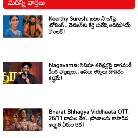
మరిన్ని వార్తలు
Keerthy Suresh: ఐటం సాంగ్‌పై
ట్రోలింగ్.. నెటిజన్‌కు కీర్తి సురేష్ అదిరిపోయే
కౌంటర్!
Nagavamsi: సినిమా కలెక్షన్లపై నాగవంశీ
కీలక వ్యాఖ్యలు.. అసలు లెక్కలు దాచడం
కష్టమే!
Bharat Bhhagya Viddhaata OTT:
26/11 దాడుల వేళ.. ప్రాణాలను కాపాడిన
అజ్ఞాత వీరుల కథ!