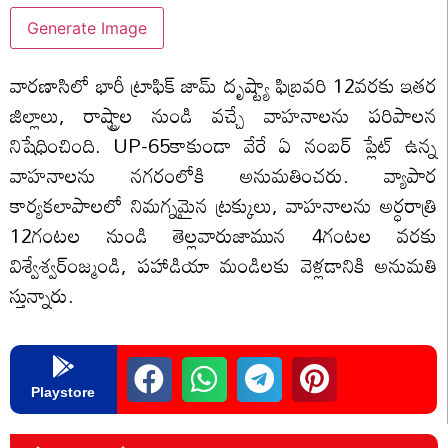
Generate Image
వారణాసిలో భారీ ట్రాఫిక్ జామ్ దృష్ట్యా ఫిబ్రవరి 12వరకు ఇతర
జిల్లాలు, రాష్ట్రాల నుండి వచ్చే వాహనాలను పరిపాలన
నిషేధించింది. UP-65కాకుండా వేరే ఏ నంబర్ ప్లేట్ ఉన్న
వాహనాలను నగరంలోకి అనుమతించరు. వ్యాపార
కార్యకలాపాలలో నిమగ్నమైన ట్రక్కులు, వాహనాలను అర్ధరాత్రి
12గంటల నుండి తెల్లవారుజామున 4గంటల వరకు
విశ్వేశ్వర్ంజ్మండి, పహాడియా మండిలకు వెళ్లడానికి అనుమతి
స్తున్నారు.
Playstore