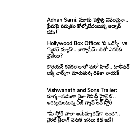
Adnan Sami: మూడు పెళ్లిళ్లు విఫలమైనా..
ప్రేమపై నమ్మకం కోల్పోలేదంటున్న అద్నాన్
సమి!
Hollywood Box Office: ‘ది ఒడిస్సీ’ vs
‘స్పైడర్ మ్యాన్’.. బాక్సాఫీస్ బరిలో ఎవరిది
పైచేయి?
కొరియన్ కనకరాజుతో మరో హిట్.. టాలీవుడ్
లక్కీ చార్మ్‌గా మారుతున్న రితికా నాయక్
Vishwanath and Sons Trailer:
సూర్య–మమితా బైజు కెమిస్ట్రీ హైలైట్..
ఆకట్టుకుంటున్న ఏజ్ గ్యాప్ లవ్ స్టోరీ
“మీ స్ట్రోక్ చాలా అమేచ్యూరిష్‌గా ఉంది”..
వైరల్ డైలాగ్ వెనుక అసలు కథ ఇదే!