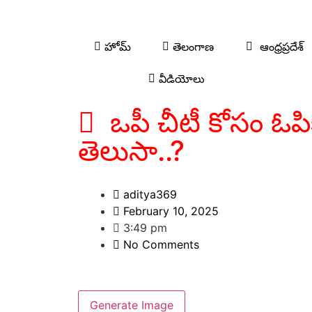
హోమ్
తెలంగాణ
ఆంధ్రప్రదేశ్
వీడియోలు
ఒపీ చీటీ కోసం ఓపి
తెలుసా..?
aditya369
February 10, 2025
3:49 pm
No Comments
Generate Image