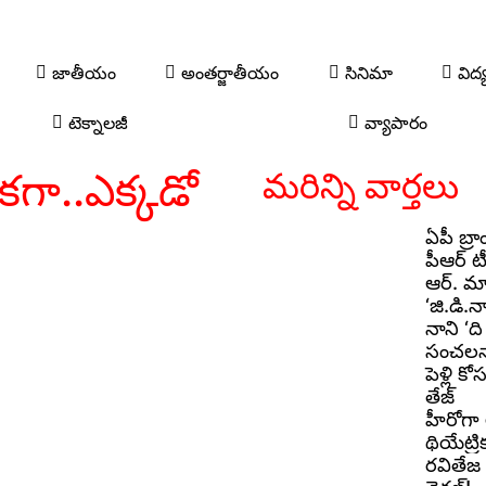
జాతీయం
అంతర్జాతీయం
సినిమా
విద్
టెక్నాలజీ
వ్యాపారం
కగా..ఎక్కడో
మరిన్ని వార్తలు
ఏపీ బ్రా
పీఆర్ టీ
ఆర్. మా
‘జి.డి
నాని ‘ది
సంచలనాన
పెళ్లి క
తేజ్
హీరోగా 
థియేట్రి
రవితేజ ‘