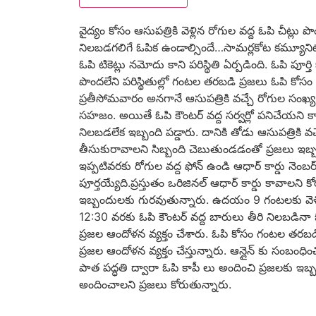
వైద్యం కోసం ఆసుపత్రికి వెళ్లిన రోగుల వద్ద ఓపి చీట్
నిలబడగలిగే ఓపిక ఉండాల్సిందే…సామర్లకోట కమ్యూనిటీ హ
ఓపి టికెట్లు నమోదు కాని పరిస్థితి ఏర్పడింది. ఓపి పూర్
పొందలేని పరిస్థితుల్లో గంటల తరబడి ప్రజలు ఓపి కోసం
ప్రతీసోమవారం అనగానే ఆసుపత్రికి వచ్చే రోగుల సం
సహజం. అయితే ఓపి కౌంటర్ వద్ద సర్వర్లో పనిచేయని 
నిలబడలేక ఇబ్బంది పడ్డారు. దానికి తోడు ఆసుపత్రికి వచ
తీసుకురావాలని సిబ్బంది చెబుతుండడంతో ప్రజలు ఇబ్
ఇప్పటివరకు రోగుల వద్ద ఫోన్ ఉండి ఆధార్ కార్డు నెంబర్ చెబ
పూర్తయ్యేది.ప్రస్తుతం ఒరిజినల్ ఆధార్ కార్డు కావాలన
ఇబ్బందులకు గురవుతున్నారు. ఉదయం 9 గంటలకు వెళ్
12:30 వరకు ఓపి కౌంటర్ వద్ద బారులు తీరి నిలబడినా ఓ
ప్రజల ఆందోళన వ్యక్తం చేశారు. ఓపి కోసం గంటల తర
ప్రజల ఆందోళన వ్యక్తం చేస్తున్నారు. ఆన్లైన్ కు సంబ
పాత పద్ధతి ద్వారా ఓపి కాపీ లు అందించి ప్రజలకు ఇబ్
అందించాలని ప్రజలు కోరుతున్నారు.