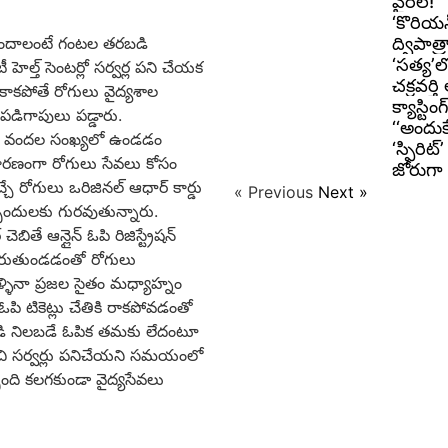
వైరల్!
‘కొరియన
లు పొందాలంటే గంటల తరబడి
ద్విపాత
‘సత్య’ల
ెల్త్ సెంటర్లో సర్వర్ల పని చేయక
చక్రవర్త
తి కాకపోతే రోగులు వైద్యశాల
క్యాస్టి
 పడిగాపులు పడ్డారు.
‘‘అందుక
ఖ్య వందల సంఖ్యలో ఉండడం
‘స్పిరిట
కారణంగా రోగులు సేవలు కోసం
జోరుగా 
్చే రోగులు ఒరిజినల్ ఆధార్ కార్డు
« Previous
Next »
బందులకు గురవుతున్నారు.
ితే ఆన్లైన్ ఓపి రిజిస్ట్రేషన్
ి కోరుతుండడంతో రోగులు
ళినా ప్రజల సైతం మధ్యాహ్నం
పి టికెట్లు చేతికి రాకపోవడంతో
బడి నిలబడే ఓపిక తమకు లేదంటూ
ంధించి సర్వర్లు పనిచేయని సమయంలో
బంది కలగకుండా వైద్యసేవలు