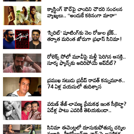
క్యాస్టింగ్ కౌచ్‌పై చాందిని చౌదరి సంచలన
వ్యాఖ్యలు.. ‘‘అందుకే కఠినంగా మారా’’
‘స్పిరిట్’ షూటింగ్‌కు నెల రోజుల బ్రేక్..
తర్వాత మరింత జోరుగా ప్రభాస్ సినిమా!
రోలెక్స్ సోలో మూవీపై మళ్లీ పెరిగిన ఆసక్తి..
సూర్య ఫ్యాన్స్‌కు అదిరిపోయే అప్‌డేట్?
ప్రముఖ నటుడు ప్రదీప్ రావత్ కన్నుమూత..
74 ఏళ్ల వయసులో తుదిశ్వాస
వరుణ్ తేజ్-లావణ్య ప్రేమకథ ఇంత సీక్రెట్టా?
ఏడేళ్ల పాటు ఎవరికీ తెలియకుండా..
సినిమా ఈవెంట్లలో దూసుకుపోతున్న చర్మిల
నల్లూరి.. హీరోయిన్‌గా ఛాన్స్‌పై ఆసక్తికర