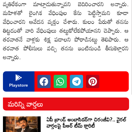
వ్య‌తిరేకంగా మాట్లాడుతున్నావ‌ని బెదిరించార‌ని అన్నారు.
మ‌హిళ‌తో లైంగిక వేధింపుల కేసు పెట్టిస్తామ‌ని కూడా
వేధించార‌ని ఆవేద‌న వ్య‌క్తం చేశారు. కులం పేరుతో త‌న‌ను
తిట్ట‌డంతో వారి వేధింపులు త‌ట్టుకోలేక‌పోయాన‌ని చెప్పారు. ఆ
త‌ర‌వాత‌నే వాళ్ల‌కు శిక్ష ప‌డాల‌ని పోరాడిన‌ట్టు తెలిపారు. ఆ
త‌ర‌వాత పోలీసులు వ‌చ్చి త‌న‌ను ఇంటినుండి తీసుకెళ్లార‌ని
అన్నారు.
Playstore
మరిన్ని వార్తలు
ఏపీ బ్రాండ్ అంబాసిడర్‌గా చిరంజీవి?.. వైరల్
వార్తలపై పీఆర్ టీమ్ క్లారిటీ