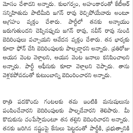
మోసం చేశాడ‌ని అన్నారు. కుల‌గ‌ర్వం, అహంకారంతో కేటీఆర్
స‌న్నిహితుడు పాటిమీది జ‌గ‌న్ రావు రెచ్చిపోయేవారు అంటూ
ఆగ్ర‌హం వ్య‌క్తం చేశారు. పార్టీలో త‌న‌కు అన్యాయం
జ‌రుగుతుంద‌ని చెప్పిన‌ప్పుడు జ‌గ‌న్ రావు, న‌వీన్ రావు నుండి
బెదిరింపులు వ‌చ్చాయ‌ని ఆవేద‌న వ్య‌క్తం చేశారు. త‌న భార్య‌కు
కూడా ఫోన్ చేసి బెదిరింపుల‌కు పాల్ప‌డ్డార‌ని అన్నారు. ప్ర‌తిరోజు
ఆయ‌న వెంట వెళ్లాల‌ని, ఆయ‌న వెంట జ‌నాలు క‌నిపించాల‌ని
అన్నారు. పార్టీ ఆఫీసుకు కూడా వెళ్లాల‌ని చెప్పారు. తాను
వెళ్ల‌క‌పోవ‌డంతో కుటుంబాన్ని బెదింరించార‌ని అన్నారు.
రాత్రి ప‌ద‌కొండు గంట‌ల‌కు త‌మ ఇంటికి మ‌నుషులును
పంపించేవార‌ని బెదిరింపుల‌కు పాల్ప‌డేవార‌ని తెలిపారు. మీ
కొడుకును చంపేస్తామంటూ త‌న త‌ల్లిని బెదింరిచార‌ని అన్నారు.
త‌న‌కు జ‌రిగిన న‌ష్టంపై కేసులు పెట్ట‌డంతో పార్టీకి, ప్ర‌భుత్వానికి