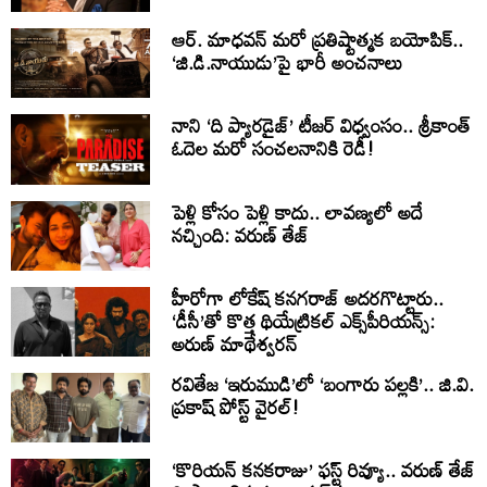
ఆర్. మాధవన్ మరో ప్రతిష్టాత్మక బయోపిక్..
‘జి.డి.నాయుడు’పై భారీ అంచనాలు
నాని ‘ది ప్యారడైజ్’ టీజర్ విధ్వంసం.. శ్రీకాంత్
ఓదెల మరో సంచలనానికి రెడీ!
పెళ్లి కోసం పెళ్లి కాదు.. లావణ్యలో అదే
నచ్చింది: వరుణ్ తేజ్
హీరోగా లోకేష్ కనగరాజ్ అదరగొట్టారు..
‘డీసీ’తో కొత్త థియేట్రికల్ ఎక్స్‌పీరియన్స్:
అరుణ్ మాథేశ్వరన్
రవితేజ ‘ఇరుముడి’లో ‘బంగారు పల్లకి’.. జి.వి.
ప్రకాష్ పోస్ట్ వైరల్!
‘కొరియన్ కనకరాజు’ ఫస్ట్ రివ్యూ.. వరుణ్ తేజ్