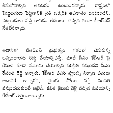
తీసుకోవాల్సిన అవసరం ఉంటుందన్నారు. రాష్ట్రంలో
పెట్టుబడులు పెట్టడానికి ప్రతి ఒక్కరికి అవకాశం ఉంటుందని,
పెట్టుబడులు వస్తే రావడం లేదంటూ చెప్పేది కూడా బీఆర్ఎస్
నేతలేనన్నారు.
అదానీతో టిఆర్ఎస్ ప్రభుత్వం గతంలో చేసుకున్న
ఒప్పందాలను రద్దు చేయాల్సివస్తే, మాజీ సీఎం కేసీఆర్ పై
కేసులు కూడా నమోదు చేయాల్సిన పరిస్థితి వస్తుందని సీఎం
రేవంత్ రెడ్డి అన్నారు. కేసీఆర్ పవర్ ప్లాంట్స్ నిర్మాణ పనులు
అదానీకే ఇచ్చారని, జైలుకు పోయి వస్తే సింపతి
వస్తుందనుకుంటే ఆల్రెడీ, కవిత జైలుకు వెళ్లి వచ్చిన విషయాన్ని
కేటీఆర్ గుర్తించాలన్నారు.