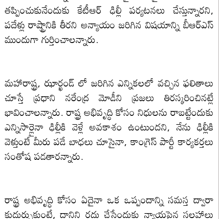
తప్పించుకునేందుకు కేటీఆర్ ఢిల్లీ పర్యటనలు చేస్తున్నారని,
పదేళ్లు రాష్ట్రానికి తీరని అన్యాయం జరిగిన విషయాన్ని బీఆర్ఎస్
ముందుగా గుర్తించాలన్నారు.
మహారాష్ట్ర, ఝార్ఖండ్ లో జరిగిన ఎన్నికలలో వచ్చిన ఫలితాలు
చూస్తే ప్రధాని నరేంద్ర మోడీని ప్రజలు తిరస్కరించినట్లే
భావించాలన్నారు. రాష్ట్ర అభివృద్ధి కోసం నిధులను రాబట్టేందుకు
ఎన్నిసార్లైనా ఢిల్లీకి వెళ్లే అవకాశం ఉంటుందని, నేను ఢిల్లీకి
వెళ్తుంటే మీరు పడే బాధలు చూసైనా, కాంగ్రెస్ పార్టీ కార్యకర్తలు
సంతోష పడతారన్నారు.
రాష్ట్ర అభివృద్ధి కోసం ఏదైనా ఒక ఒప్పందాన్ని సమస్త ద్వారా
కుదుర్చుకుంటే, దానిని రద్దు చేసేందుకు న్యాయపైన సలహాలు