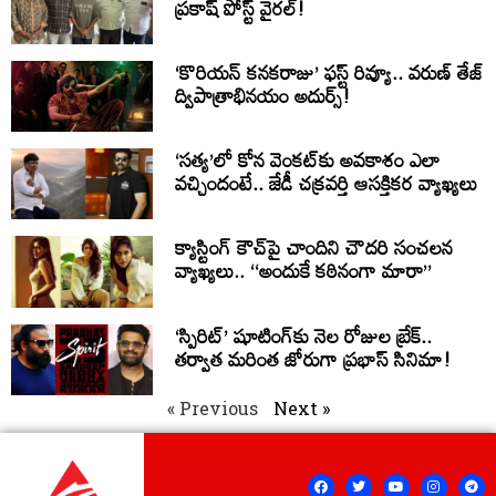
ప్రకాష్ పోస్ట్ వైరల్!
‘కొరియన్ కనకరాజు’ ఫస్ట్ రివ్యూ.. వరుణ్ తేజ్
ద్విపాత్రాభినయం అదుర్స్!
‘సత్య’లో కోన వెంకట్‌కు అవకాశం ఎలా
వచ్చిందంటే.. జేడీ చక్రవర్తి ఆసక్తికర వ్యాఖ్యలు
క్యాస్టింగ్ కౌచ్‌పై చాందిని చౌదరి సంచలన
వ్యాఖ్యలు.. ‘‘అందుకే కఠినంగా మారా’’
‘స్పిరిట్’ షూటింగ్‌కు నెల రోజుల బ్రేక్..
తర్వాత మరింత జోరుగా ప్రభాస్ సినిమా!
« Previous
Next »