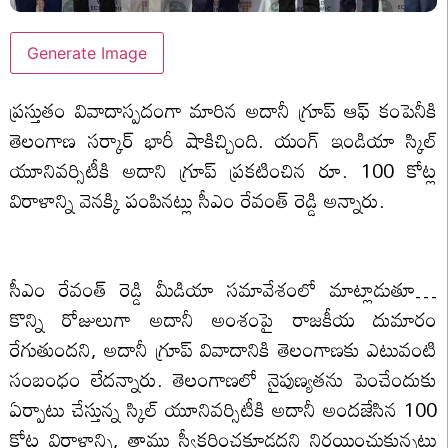
Generate Image
ప్రస్తుతం వివాదాస్పదంగా మారిన అదానీ గ్రూప్ ఆఫ్ కంపెనీకి
తెలంగాణ సర్కార్ భారీ షాకిచ్చింది. యంగ్ ఇండియా స్కిల్
యూనివర్సిటీకి అదాని గ్రూప్ ప్రకటించిన రూ. 100 కోట్ల
విరాళాన్ని వెనక్కి పంపినట్లు సీఎం రేవంత్ రెడ్డి అన్నారు.
సీఎం రేవంత్ రెడ్డి మీడియా సమావేశంలో మాట్లాడుతూ…
కొన్ని రోజులుగా అదానీ అంశంపై రాజకీయ దుమారం
రేగుతుందని, అదానీ గ్రూప్ వివాదానికి తెలంగాణకు ఎటువంటి
సంబంధం లేదన్నారు. తెలంగాణలో నైపుణ్యతను పెంచేందుకు
ఏర్పాటు చేస్తున్న స్కిల్ యూనివర్సిటీకి అదానీ అందజేసిన 100
కోట్ల విరాళాన్ని, తాము స్వీకరించకూడదని నిర్ణయించుకున్నట్లు