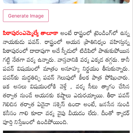
Generate Image
పిఠా
పురం
ఎమ్మెల్యే తాలూకా
అంటే రాష్ట్రంలో ట్రెండింగ్‌లో ఉన్న
నాయ‌కుడు ప‌వ‌న్‌. రాష్ట్రంలో ఆయ‌న ప్రాతినిధ్యం వ‌హిస్తున్న
పిఠాపురంలో దాదాపుగా అదే స్పీడులో టిడిపిలో పాతుకుపోయిన
గ‌ట్టి నేతగా వ‌ర్మ ఉన్నారు. వాస్త‌వానికి వ‌ర్మ ఎక్క‌డ త‌గ్గ‌రు. కానీ
ప‌వ‌న్ విష‌యంలో మాత్రం అనూహ్య నిర్ణ‌యం తీసుకున్నారు.
ప‌వ‌న్‌కు మ‌ద్ధ‌తిచ్చి ప‌వ‌న్ గెలుపులో కీల‌క పాత్ర పోషించారు.
ఇక అస‌లు విష‌యంలోకి వెళ్తే , వ‌ర్మ సీటు త్యాగం చేసిన
త‌ర్వాత నుండే ఆయ‌న‌కు క‌ష్టాలు ఎదుర‌య్యాయి. తీరా ప‌వ‌న్
గెలిచిన త‌ర్వాత ఏదైనా స‌క్సెస్ ఉందా అంటే, జ‌న‌సేన నుండి
క‌నీసం గాలి కూడా వ‌ర్మ వైపు వీయ‌డం లేదు. దీంతో క్యాడ‌ర్
పూర్తి నిస్తేజంలో ఉండిపోయింది.