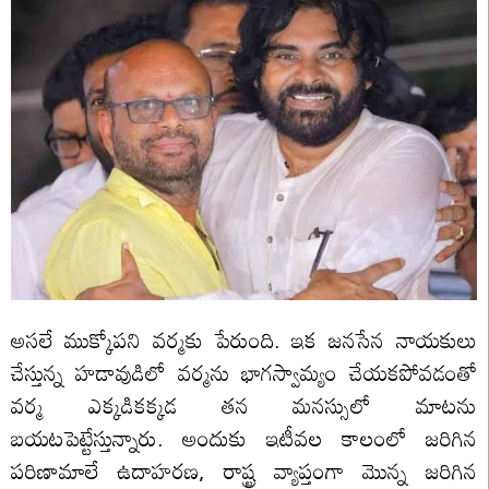
అస‌లే ముక్కోప‌ని వ‌ర్మ‌కు పేరుంది. ఇక జ‌న‌సేన నాయ‌కులు
చేస్తున్న హ‌డావుడిలో వ‌ర్మ‌ను భాగ‌స్వామ్యం చేయ‌క‌పోవ‌డంతో
వ‌ర్మ ఎక్క‌డిక‌క్క‌డ త‌న మ‌న‌స్సులో మాట‌ను
బ‌య‌ట‌పెట్టేస్తున్నారు. అందుకు ఇటీవ‌ల కాలంలో జ‌రిగిన
ప‌రిణామాలే ఉదాహ‌ర‌ణ, రాష్ట్ర వ్యాప్తంగా మొన్న జ‌రిగిన