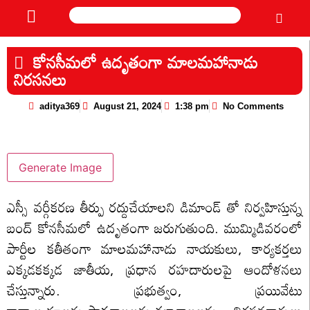
కోనసీమలో ఉదృతంగా మాలమహానాడు
నిరసనలు
aditya369
August 21, 2024
1:38 pm
No Comments
Generate Image
ఎస్సీ వర్గీకరణ తీర్పు రద్దుచేయాలని డిమాండ్ తో నిర్వహిస్తున్న
బంద్ కోనసీమలో ఉదృతంగా జరుగుతుంది. ముమ్మిడివరంలో
పార్టీల కతీతంగా మాలమహానాడు నాయకులు, కార్యకర్తలు
ఎక్కడకక్కడ జాతీయ, ప్రధాన రహదారులపై ఆందోళనలు
చేస్తున్నారు. ప్రభుత్వం, ప్రయివేటు