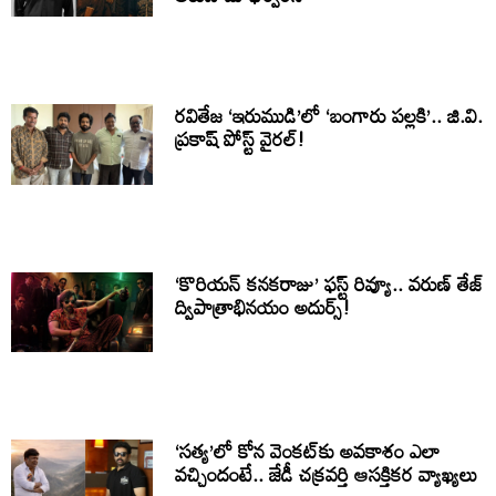
రవితేజ ‘ఇరుముడి’లో ‘బంగారు పల్లకి’.. జి.వి.
ప్రకాష్ పోస్ట్ వైరల్!
‘కొరియన్ కనకరాజు’ ఫస్ట్ రివ్యూ.. వరుణ్ తేజ్
ద్విపాత్రాభినయం అదుర్స్!
‘సత్య’లో కోన వెంకట్‌కు అవకాశం ఎలా
వచ్చిందంటే.. జేడీ చక్రవర్తి ఆసక్తికర వ్యాఖ్యలు