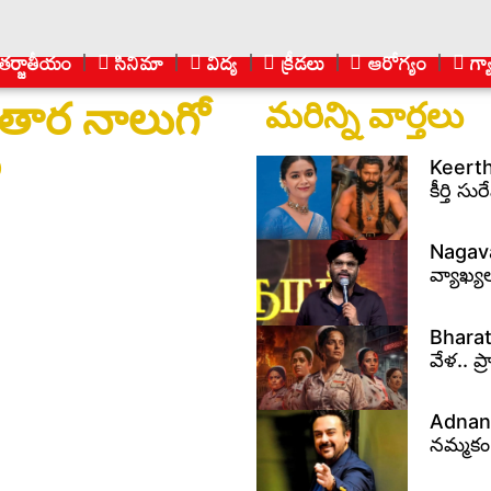
ర్జాతీయం
సినిమా
విద్య
క్రీడలు
ఆరోగ్యం
గ్య
తార నాలుగో
మరిన్ని వార్తలు
ు
Keerthy
కీర్తి స
Nagavam
వ్యాఖ్య
Bharat
వేళ.. ప
Adnan S
నమ్మకం 