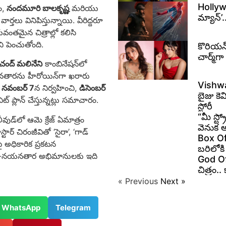
Hollywo
ం,
నందమూరి బాలకృష్ణ
మరియు
మ్యాన్’
ర్తలు వినిపిస్తున్నాయి. వీరిద్దరూ
ంతమైన చిత్రాల్లో కలిసి
ి పెంచుతోంది.
కొరియన్
చార్మ్‌
ీచంద్ మలినేని
కాంబినేషన్‌లో
ారను హీరోయిన్‌గా ఖరారు
Vishwa
ు
నవంబర్ 7
న నిర్వహించి,
డిసెంబర్
బైజు కెమ
్ ప్లాన్ చేస్తున్నట్లు సమాచారం.
స్టోరీ
“మీ స్ట్
ుడ్‌లో ఆమె క్రేజ్ ఏమాత్రం
వెనుక 
టార్ చిరంజీవితో ‘సైరా’, ‘గాడ్
Box Offi
్‌పై అధికారిక ప్రకటన
బరిలోకి
ష్ణ-నయనతార అభిమానులకు ఇది
God Of 
చిత్రం.
« Previous
Next »
WhatsApp
Telegram