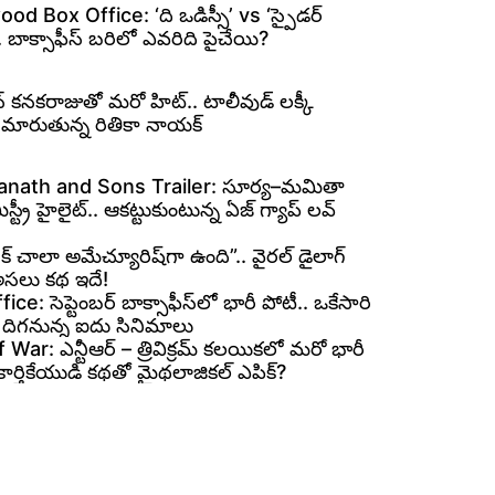
od Box Office: ‘ది ఒడిస్సీ’ vs ‘స్పైడర్
.. బాక్సాఫీస్ బరిలో ఎవరిది పైచేయి?
 కనకరాజుతో మరో హిట్.. టాలీవుడ్ లక్కీ
గా మారుతున్న రితికా నాయక్
nath and Sons Trailer: సూర్య–మమితా
ిస్ట్రీ హైలైట్.. ఆకట్టుకుంటున్న ఏజ్ గ్యాప్ లవ్
రోక్ చాలా అమేచ్యూరిష్‌గా ఉంది”.. వైరల్ డైలాగ్
అసలు కథ ఇదే!
ce: సెప్టెంబర్ బాక్సాఫీస్‌లో భారీ పోటీ.. ఒకేసారి
 దిగనున్న ఐదు సినిమాలు
War: ఎన్టీఆర్ – త్రివిక్రమ్ కలయికలో మరో భారీ
. కార్తికేయుడి కథతో మైథలాజికల్ ఎపిక్?