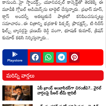
కానుంది..హై స్టాండర్డ్స్, యూనివర్సల్ కాన్సెప్ట్‌తో తెరకెక్కే ఈ
మూవీకి గ్లోబల్ ఆడియెన్స్‌ను టార్గెట్ చేస్తున్నారు. ప్రభాస్ మాస్,
క్లాస్ అందర్నీ ఆకట్టుకునే పాత్రలో కనిపించనున్నట్టు
సమాచారం..ఈ చిత్రాన్ని భద్రకాళి పిక్చర్స్ ప్రొడక్షన్స్, టి-సిరీస్
ఫిల్మ్స్ బ్యానర్లపై ప్రణయ్ రెడ్డి వంగా, భూషణ్ కుమార్, క్రిషన్
కుమార్ కలిసి నిర్మిస్తున్నారు..
Playstore
మరిన్ని వార్తలు
ఏపీ బ్రాండ్ అంబాసిడర్‌గా చిరంజీవి?.. వైరల్
వార్తలపై పీఆర్ టీమ్ క్లారిటీ