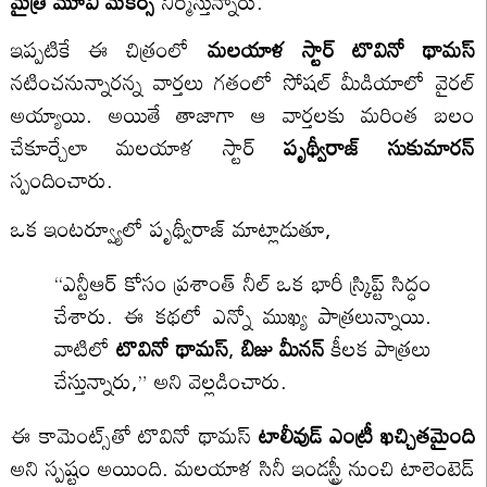
మైత్రీ మూవీ మేకర్స్
నిర్మిస్తున్నారు.
ఇప్పటికే ఈ చిత్రంలో
మలయాళ స్టార్ టొవినో థామస్
నటించనున్నారన్న వార్తలు గతంలో సోషల్ మీడియాలో వైరల్
అయ్యాయి. అయితే తాజాగా ఆ వార్తలకు మ‌రింత బలం
చేకూర్చేలా మలయాళ స్టార్
పృథ్వీరాజ్ సుకుమారన్
స్పందించారు.
ఒక ఇంటర్వ్యూలో పృథ్వీరాజ్ మాట్లాడుతూ,
“ఎన్టీఆర్ కోసం ప్రశాంత్ నీల్ ఒక భారీ స్క్రిప్ట్ సిద్ధం
చేశారు. ఈ కథలో ఎన్నో ముఖ్య పాత్రలున్నాయి.
వాటిలో
టొవినో థామస్
,
బిజు మీనన్
కీలక పాత్రలు
చేస్తున్నారు,” అని వెల్లడించారు.
ఈ కామెంట్స్‌తో టొవినో థామస్
టాలీవుడ్ ఎంట్రీ ఖచ్చితమైంది
అని స్పష్టం అయింది. మలయాళ సినీ ఇండస్ట్రీ నుంచి టాలెంటెడ్