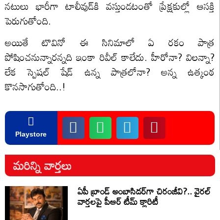
నటులు భారీగా టాలీవుడ్‌కి వస్తుండటంతో ప్రేక్షకుల్లో ఆసక్తి
పెరుగుతోంది.
అయితే టొవినో ఈ సినిమాలో ఏ రకం పాత్ర
పోషించనున్నారన్నది ఇంకా రివీల్ కాలేదు. హీరోనా? విలన్నా?
లేక స్పెషల్ షేడ్ ఉన్న పాత్రలోనా? అన్న ఉత్కంఠ
కొనసాగుతోంది..!
Playstore
మరిన్ని వార్తలు
ఏపీ బ్రాండ్ అంబాసిడర్‌గా చిరంజీవి?.. వైరల్
వార్తలపై పీఆర్ టీమ్ క్లారిటీ