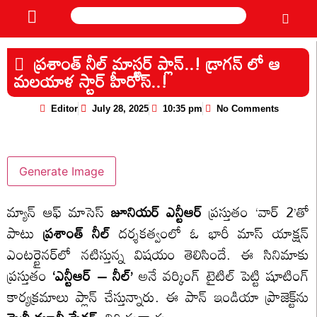
ప్రశాంత్ నీల్ మాస్టర్ ప్లాన్..! డ్రాగన్ లో ఆ
మలయాళ స్టార్ హీరోస్..!
Editor
July 28, 2025
10:35 pm
No Comments
Generate Image
మ్యాన్ ఆఫ్ మాసెస్
జూనియర్ ఎన్టీఆర్
ప్రస్తుతం ‘వార్ 2’తో
పాటు
ప్రశాంత్ నీల్
దర్శకత్వంలో ఓ భారీ మాస్ యాక్షన్
ఎంటర్టైనర్‌లో నటిస్తున్న విషయం తెలిసిందే. ఈ సినిమాకు
ప్రస్తుతం
‘ఎన్టీఆర్ – నీల్’
అనే వర్కింగ్ టైటిల్ పెట్టి షూటింగ్
కార్యక్రమాలు ప్లాన్ చేస్తున్నారు. ఈ పాన్ ఇండియా ప్రాజెక్ట్‌ను