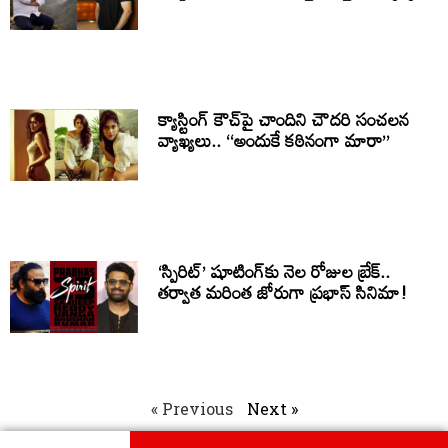
క్యాస్టింగ్ కౌచ్‌పై చాందిని చౌదరి సంచలన
వ్యాఖ్యలు.. ‘‘అందుకే కఠినంగా మారా’’
‘స్పిరిట్’ షూటింగ్‌కు నెల రోజుల బ్రేక్..
తర్వాత మరింత జోరుగా ప్రభాస్ సినిమా!
« Previous
Next »