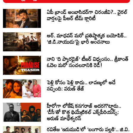
ఏపీ బ్రాండ్ అంబాసిడర్‌గా చిరంజీవి?.. వైరల్
వార్తలపై పీఆర్ టీమ్ క్లారిటీ
ఆర్. మాధవన్ మరో ప్రతిష్టాత్మక బయోపిక్..
‘జి.డి.నాయుడు’పై భారీ అంచనాలు
నాని ‘ది ప్యారడైజ్’ టీజర్ విధ్వంసం.. శ్రీకాంత్
ఓదెల మరో సంచలనానికి రెడీ!
పెళ్లి కోసం పెళ్లి కాదు.. లావణ్యలో అదే
నచ్చింది: వరుణ్ తేజ్
హీరోగా లోకేష్ కనగరాజ్ అదరగొట్టారు..
‘డీసీ’తో కొత్త థియేట్రికల్ ఎక్స్‌పీరియన్స్:
అరుణ్ మాథేశ్వరన్
రవితేజ ‘ఇరుముడి’లో ‘బంగారు పల్లకి’.. జి.వి.