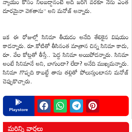
న్యాయం కోసం నిల‌బ‌డ్డానంటే అది జ‌రిగే వ‌ర‌కూ నేను ఎంత
దూర‌మైనా వెళ‌తాను” అని మ‌నోజ్ అన్నారు.
ఇక ఈ రోజుల్లో సినిమా తీయ‌డం అనేది తేలికైన విష‌యం
కాద‌న్నారు. రూ.కోటితో తీసినంత మాత్రాన చిన్న సినిమా కాదు,
రూ. వేల కోట్ల‌తో తీస్తే.. పెద్ద సినిమా అయిపోద‌న్నారు. సినిమా
అంటే సినిమానే అని, బాగుందా? లేదా? అనేది ముఖ్యమ‌న్నారు.
సినిమా గొప్ప‌ది కాబ‌ట్టే తాను త‌ల్లితో పోలుస్తుంటాన‌ని మ‌నోజ్
చెప్పుకొచ్చారు.
Playstore
మరిన్ని వార్తలు