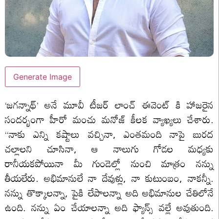
Generate Image
‘జ‌గ‌న్నాథ్’ అనే మూవీ టీజ‌ర్ లాంచ్ ఈవెంట్ కి హాజ‌రైన
సంద‌ర్భంగా హీరో మంచు మ‌నోజ్ కీల‌క వ్యాఖ్య‌లు చేశారు.
“నాకు ఎన్ని క‌ష్టాలు వ‌చ్చినా, ఎంతమంది నాపై బురద
చ‌ల్లాల‌ని చూసినా, ఆ నాలుగు గోడ‌ల మ‌ధ్య‌కు
రానీయ‌క‌పోయినా మీ గుండెల్లో నుంచి మాత్రం న‌న్ను
తీయ‌లేరు. అభిమానులే నా దేవుళ్లు, నా కుటుంబం, నాక‌న్నీ.
న‌న్ను తొక్కాల‌న్నా, పైకి లేపాల‌న్నా అది అభిమానుల చేతిలోనే
ఉంది. న‌న్ను ఏం చేయాల‌న్నా అది ఫ్యాన్స్ వల్లే అవుతుంది.