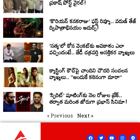
ప్రకాష్ పోస్ట్ వైరల్!
‘కొరియన్ కనకరాజు’ ఫస్ట్ రివ్యూ.. వరుణ్ తేజ్
ద్విపాత్రాభినయం అదుర్స్!
‘సత్య’లో కోన వెంకట్‌కు అవకాశం ఎలా
వచ్చిందంటే.. జేడీ చక్రవర్తి ఆసక్తికర వ్యాఖ్యలు
క్యాస్టింగ్ కౌచ్‌పై చాందిని చౌదరి సంచలన
వ్యాఖ్యలు.. ‘‘అందుకే కఠినంగా మారా’’
‘స్పిరిట్’ షూటింగ్‌కు నెల రోజుల బ్రేక్..
తర్వాత మరింత జోరుగా ప్రభాస్ సినిమా!
« Previous
Next »