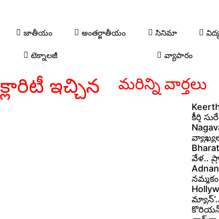
జాతీయం
అంతర్జాతీయం
సినిమా
విద్
టెక్నాలజీ
వ్యాపారం
్లారిటీ ఇచ్చిన
మరిన్ని వార్తలు
Keerthy
కీర్తి స
Nagavam
వ్యాఖ్య
Bharat
వేళ.. ప
Adnan S
నమ్మకం 
Hollywo
మ్యాన్’
కొరియన్