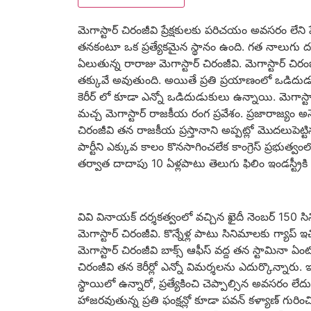
మెగాస్టార్ చిరంజీవి ప్రేక్షకులకు పరిచయం అవసరం లేని
తనకంటూ ఒక ప్రత్యేకమైన స్థానం ఉంది. గత నాలుగు దశ
ఏలుతున్న రారాజు మెగాస్టార్ చిరంజీవి. మెగాస్టార్ చిరంజ
తక్కువే అవుతుంది. అయితే ప్రతి ప్రయాణంలో ఒడిదుడుకు
కెరీర్ లో కూడా ఎన్నో ఒడిదుడుకులు ఉన్నాయి. మెగాస్టార్
మచ్చ మెగాస్టార్ రాజకీయ రంగ ప్రవేశం. ప్రజారాజ్యం అనే ఒ
చిరంజీవి తన రాజకీయ ప్రస్తానాని అప్పట్లో మొదలుపెట
పార్టీని ఎక్కువ కాలం కొనసాగించలేక కాంగ్రెస్ ప్రభుత్వం
తర్వాత దాదాపు 10 ఏళ్లపాటు తెలుగు ఫిలిం ఇండస్ట్రీక
వివి వినాయక్ దర్శకత్వంలో వచ్చిన ఖైదీ నెంబర్ 150 సిన
మెగాస్టార్ చిరంజీవి. కొన్నేళ్ల పాటు సినిమాలకు గ్యాప్ 
మెగాస్టార్ చిరంజీవి బాక్స్ ఆఫీస్ వద్ద తన స్టామినా
చిరంజీవి తన కెరీర్లో ఎన్నో విమర్శలను ఎదుర్కొన్నారు. 
స్థాయిలో ఉన్నారో, ప్రత్యేకించి చెప్పాల్సిన అవసరం లేదు.
హాజరవుతున్న ప్రతి ఫంక్షన్లో కూడా పవన్ కళ్యాణ్ గురించి