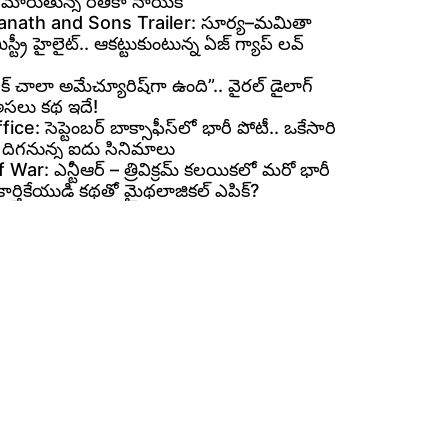
గా మారుతున్న రితికా నాయక్
nath and Sons Trailer: సూర్య–మమితా
ిస్ట్రీ హైలైట్.. ఆకట్టుకుంటున్న ఏజ్ గ్యాప్ లవ్
రోక్ చాలా అమేచ్యూరిష్‌గా ఉంది”.. వైరల్ డైలాగ్
అసలు కథ ఇదే!
ce: సెప్టెంబర్ బాక్సాఫీస్‌లో భారీ పోటీ.. ఒకేసారి
 దిగనున్న ఐదు సినిమాలు
War: ఎన్టీఆర్ – త్రివిక్రమ్ కలయికలో మరో భారీ
. కార్తికేయుడి కథతో మైథలాజికల్ ఎపిక్?