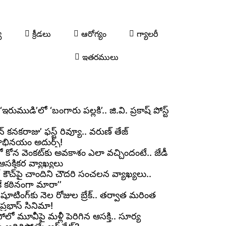
య
క్రీడలు
ఆరోగ్యం
గ్యాలరీ
ఇతరములు
ఇరుముడి’లో ‘బంగారు పల్లకి’.. జి.వి. ప్రకాష్ పోస్ట్
్ కనకరాజు’ ఫస్ట్ రివ్యూ.. వరుణ్ తేజ్
్రాభినయం అదుర్స్!
ో కోన వెంకట్‌కు అవకాశం ఎలా వచ్చిందంటే.. జేడీ
ి ఆసక్తికర వ్యాఖ్యలు
ంగ్ కౌచ్‌పై చాందిని చౌదరి సంచలన వ్యాఖ్యలు..
ే కఠినంగా మారా’’
్’ షూటింగ్‌కు నెల రోజుల బ్రేక్.. తర్వాత మరింత
ప్రభాస్ సినిమా!
 సోలో మూవీపై మళ్లీ పెరిగిన ఆసక్తి.. సూర్య