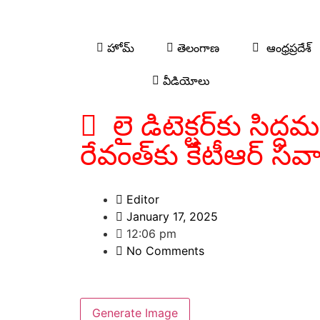
హోమ్
తెలంగాణ
ఆంధ్రప్రదేశ్
వీడియోలు
లై డిటెక్టర్‌కు సిద్
రేవంత్‌కు కేటీఆర్ సవా
Editor
January 17, 2025
12:06 pm
No Comments
Generate Image