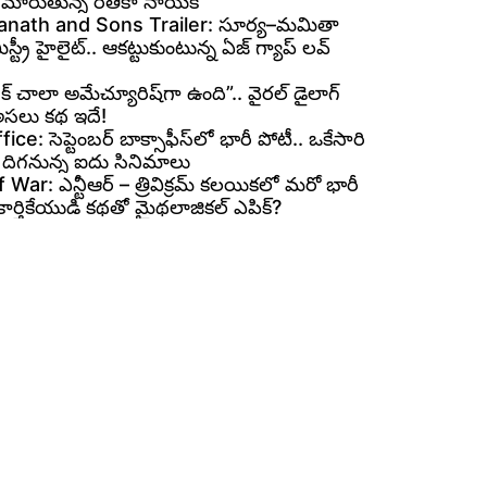
గా మారుతున్న రితికా నాయక్
nath and Sons Trailer: సూర్య–మమితా
ిస్ట్రీ హైలైట్.. ఆకట్టుకుంటున్న ఏజ్ గ్యాప్ లవ్
రోక్ చాలా అమేచ్యూరిష్‌గా ఉంది”.. వైరల్ డైలాగ్
అసలు కథ ఇదే!
ce: సెప్టెంబర్ బాక్సాఫీస్‌లో భారీ పోటీ.. ఒకేసారి
 దిగనున్న ఐదు సినిమాలు
War: ఎన్టీఆర్ – త్రివిక్రమ్ కలయికలో మరో భారీ
. కార్తికేయుడి కథతో మైథలాజికల్ ఎపిక్?