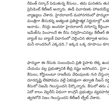
రేవంత్ సర్కార్ పెడుతున్న కేసులు.. తమ ఘనతను తుడి
ప్రెసిడెంట్ కేటీఆర్ అన్నారు. ఈడీ విచారణకు హాజరయ్యే
వ్యాఖ్యలు చేశారు. హైదరాబాద్ మహానగరంలో ఫార్ములా 
మంత్రిగా తీసుకన్న అత్యంత ప్రతిష్టాత్మక నిర్ణయాల్లో ఒక
ఆనాడు.. రేసర్లు అందరూ హైదరాబాద్ నగరాన్ని కీర్తించ
ఇమేజ్‌ను పెంచాలనే ఈ రేసు నిర్వహించినట్లు కేటీఆర్ త
బ్యాంక్ టు బ్యాంక్ విధానంలో చెల్లించిన తర్వాత అసలు 
మనీ లాండరింగ్ ఎక్కడది..? ఇక్కడ ఒక్క రూపాయి కూడ
ఫార్ములా ఈ రేసుకు సంబంధించి ప్రతి పైసాకు లెక్క ఉందన
చేయడం వల్ల ప్రభుత్వానికి తీవ్ర నష్టం జరిగిందని.. పైగ
కేసులు, కోర్టులంటూ రాజకీయ వేధింపులకు గురి చేస్తున్నా
దూరదృష్టి లేకపోవడం వల్లే ఏకపక్షంగా తర్వాతి సీజన్ రద
కేసులో నిజమే గెలుస్తుందని పేర్కొన్నారు. కేసులో తన
ఏదో కాలం వెల్లదీసే విధంగా కాంగ్రెస్ ప్రభుత్వం వ్యవహర
త్వరలోనే నిజం గెలుస్తుందని కేటీఆర్ ట్వీట్ చేశారు.