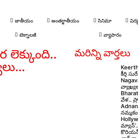
జాతీయం
అంతర్జాతీయం
సినిమా
విద్
టెక్నాలజీ
వ్యాపారం
ర లెక్కుంది..
మరిన్ని వార్తలు
యలు…
Keerthy
కీర్తి స
Nagavam
వ్యాఖ్య
Bharat
వేళ.. ప
Adnan S
నమ్మకం 
Hollywo
మ్యాన్’
కొరియన్