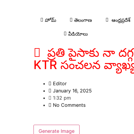
హోమ్
తెలంగాణ
ఆంధ్రప్రదేశ్
వీడియోలు
ప్రతి పైసాకు నా దగ్గ
KTR సంచలన వ్యాఖ్
Editor
January 16, 2025
1:32 pm
No Comments
Generate Image