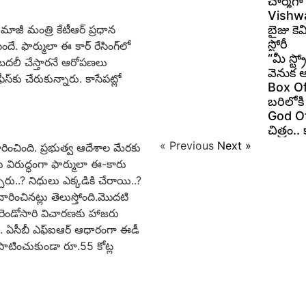
చార్మ్‌
Vishwa
మాజీ మంత్రి కేటీఆర్ ప్రధాన
బైజు కెమ
స్టోరీ
. ఫార్ములా ఈ కార్ రేసింగ్‌లో
“మీ స్ట్
బదలీ చేస్తారనే ఆరోపణలు
వెనుక 
‌కు చేరుకున్నారు. కాసేపట్లో
Box Offi
బరిలోకి
God Of 
చిత్రం.
« Previous
Next »
రించింది. ప్రభుత్వ ఆదేశాల మేరకు
విరుద్ధంగా ఫార్ములా ఈ-కారు
రు..? నిధులు ఎక్కడికి చేరాయి..?
ించినట్లు తెలుస్తోంది.మొదటి
 రెండోసారి విచారణకు హాజరు
ే. ఏసీబీ ఎఫ్ఐఆర్ ఆధారంగా ఈడీ
 పాటించుకుండా రూ.55 కోట్ల