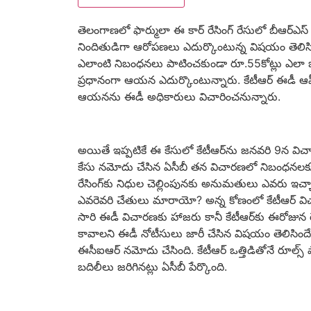
తెలంగాణలో ఫార్ములా ఈ కార్ రేసింగ్ రేసులో బీఆర్ఎస్ 
నిందితుడిగా ఆరోపణలు ఎదుర్కొంటున్న విషయం తెలిసిందే
ఎలాంటి నిబంధనలు పాటించకుండా రూ.55కోట్లు ఎలా 
ప్రధానంగా ఆయన ఎదుర్కొంటున్నారు. కేటీఆర్ ఈడీ ఆఫీస్
ఆయనను ఈడీ అధికారులు విచారించనున్నారు.
అయితే ఇప్పటికే ఈ కేసులో కేటీఆర్‌ను జనవరి 9న విచా
కేసు నమోదు చేసిన ఏసీబీ తన విచారణలో నిబంధనలకు 
రేసింగ్‌కు నిధుల చెల్లింపునకు అనుమతులు ఎవరు ఇచ్చా
ఎవరెవరి చేతులు మారాయో? అన్న కోణంలో కేటీఆర్ విచార
సారి ఈడీ విచారణకు హాజరు కానీ కేటీఆర్‌కు ఈరోజున
కావాలని ఈడీ నోటీసులు జారీ చేసిన విషయం తెలిసింద
ఈసీఐఆర్ నమోదు చేసింది. కేటీఆర్ ఒత్తిడితోనే రూల్స్
బదిలీలు జరిగినట్లు ఏసీబీ పేర్కొంది.