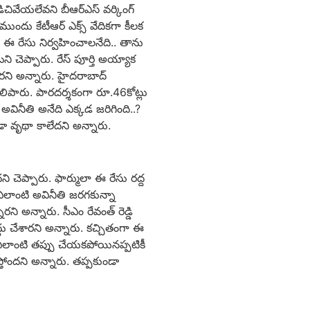
చివేయలేవని బీఆర్ఎస్ వర్కింగ్
ముందు కేటీఆర్ ఎక్స్ వేదికగా కీలక
ఈ రేసు నిర్వహించాలనేది.. తాను
టని చెప్పారు. రేస్ పూర్తి అయ్యాక
ారని అన్నారు. హైదరాబాద్
ెలిపారు. పారదర్శకంగా రూ.46కోట్లు
అవినీతి అనేది ఎక్కడ జరిగింది..?
ా వృథా కాలేదని అన్నారు.
ి చెప్పారు. ఫార్ములా ఈ రేసు రద్ద
ా ఎలాంటి అవినీతి జరగకున్నా
రని అన్నారు. సీఎం రేవంత్ రెడ్డి
్దు చేశారని అన్నారు. కచ్చితంగా ఈ
ు ఎలాంటి తప్పు చేయకపోయినప్పటికీ
ిస్తోందని అన్నారు. తప్పకుండా