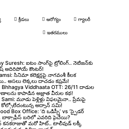
య
క్రీడలు
ఆరోగ్యం
గ్యాలరీ
ఇతరములు
 Suresh: ఐటం సాంగ్‌పై ట్రోలింగ్.. నెటిజన్‌కు
ురేష్ అదిరిపోయే కౌంటర్!
si: సినిమా కలెక్షన్లపై నాగవంశీ కీలక
లు.. అసలు లెక్కలు దాచడం కష్టమే!
 Bhhagya Viddhaata OTT: 26/11 దాడుల
్రాణాలను కాపాడిన అజ్ఞాత వీరుల కథ!
ami: మూడు పెళ్లిళ్లు విఫలమైనా.. ప్రేమపై
కోల్పోలేదంటున్న అద్నాన్ సమి!
od Box Office: ‘ది ఒడిస్సీ’ vs ‘స్పైడర్
.. బాక్సాఫీస్ బరిలో ఎవరిది పైచేయి?
 కనకరాజుతో మరో హిట్.. టాలీవుడ్ లక్కీ