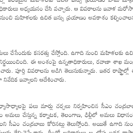
్లో అధికారులు అధ్యయనం చేసి వచ్చారు. ఆ వివరాలను ఇవాళ మరోసా
ి నుంచి మహిళలకు ఉచిత బస్సు ప్రయాణం అవకాశం కల్పించాలన
ు చేసేందుకు కసరత్తు చేస్తోంది. ఉగాది నుంచి మహిళలకు ఉచ
 నిర్ణయించింది. ఈ అంశంపై ఉన్నతాధికారులు, రవాణా శాఖ మంత్
చారు. పూర్తి వివరాలను అడిగి తెలుసుకున్నారు. ఇతర రాష్ట్రాల్లో
నివేదిక ఇవ్వాలని ఆదేశించారు.
సాధ్యాలపై పలు మార్లు చర్చలు నిర్వహించిన సీఎం చంద్రబా
మలు చేస్తున్న కర్నాటక, తెలంగాణ, ఢిల్లీలో అమలు విధానం
ి సీఎం చంద్రబాబు కోరినట్లు తెలుస్తోంది. అయితే ఉగాది నుం
ు తేల్చిచెప్పేశారు. దీంతో అధికారులు ఆ లోపు ఇతర రాష్ట్ర