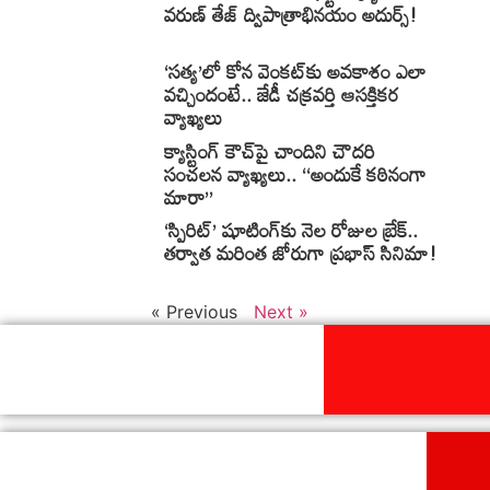
వరుణ్ తేజ్ ద్విపాత్రాభినయం అదుర్స్!
‘సత్య’లో కోన వెంకట్‌కు అవకాశం ఎలా
వచ్చిందంటే.. జేడీ చక్రవర్తి ఆసక్తికర
వ్యాఖ్యలు
క్యాస్టింగ్ కౌచ్‌పై చాందిని చౌదరి
సంచలన వ్యాఖ్యలు.. ‘‘అందుకే కఠినంగా
మారా’’
‘స్పిరిట్’ షూటింగ్‌కు నెల రోజుల బ్రేక్..
తర్వాత మరింత జోరుగా ప్రభాస్ సినిమా!
« Previous
Next »