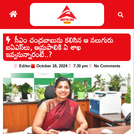
సీఎం చంద్రబాబును కలిసిన ఆ నలుగురు
ఐఏఎస్⁭లు, ఆమ్రపాలికి ఏ శాఖ
ఇవ్వనున్నారంటే..?
Editor
October 18, 2024
7:30 pm
No Comments