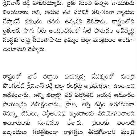
శ్రీనివాస్ రెడ్డి హాజరయ్యారు. రైతు నుంచి వచ్చిన నాయకుడు
విజయబాబు అని, ఆయన తన పదవికి కచ్చితంగా న్యాయం
చేస్తాడనే నమ్మకం తనకు ఉన్నదని తెలిపారు. రాష్ట్రంలోని
రైతులకు సాగు నీరు అందించడంలో నీటి పారుదల అభివృద్ధి
సంస్థకు రాష్ట్ర సీఎంతోపాటు ఖమ్మం జిల్లా మంత్రులం అండగా
ఉంటామని చెప్పారు.
రాష్ట్రంలో భారీ వర్షాలు కురుస్తున్న నేపథ్యంలో మంత్రి
పొంగులేటి శ్రీనివాస్ రెడ్డి జిల్లా కలెక్టర్లు అప్రమత్తంగా ఉండాలని
ఆదేశించారు. అన్ని జిల్లాల్లో వర్ద పరిస్థితిని ఆయన ఆదివారం
సాయంత్రం సమీక్షించారు. ప్రాణ, ఆస్తి నష్టం జరగకుండా
రెస్క్యూ టీమ్‌లు, ఎన్డీఆర్ఎఫ్ బృందాలను వినియోగించాలని
అధికారులకు సూచనలు చేశారు. ప్రజలకు ఎలాంటి
ఇబ్బందులు తలెత్తకుండా జాగ్రత్తలు తీసుకోవాలని మంత్రి