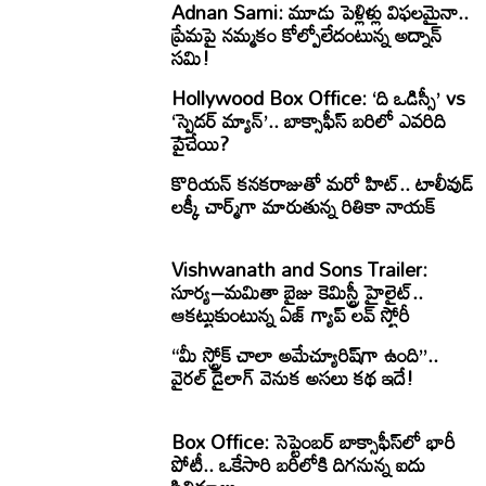
Adnan Sami: మూడు పెళ్లిళ్లు విఫలమైనా..
ప్రేమపై నమ్మకం కోల్పోలేదంటున్న అద్నాన్
సమి!
Hollywood Box Office: ‘ది ఒడిస్సీ’ vs
‘స్పైడర్ మ్యాన్’.. బాక్సాఫీస్ బరిలో ఎవరిది
పైచేయి?
కొరియన్ కనకరాజుతో మరో హిట్.. టాలీవుడ్
లక్కీ చార్మ్‌గా మారుతున్న రితికా నాయక్
Vishwanath and Sons Trailer:
సూర్య–మమితా బైజు కెమిస్ట్రీ హైలైట్..
ఆకట్టుకుంటున్న ఏజ్ గ్యాప్ లవ్ స్టోరీ
“మీ స్ట్రోక్ చాలా అమేచ్యూరిష్‌గా ఉంది”..
వైరల్ డైలాగ్ వెనుక అసలు కథ ఇదే!
Box Office: సెప్టెంబర్ బాక్సాఫీస్‌లో భారీ
పోటీ.. ఒకేసారి బరిలోకి దిగనున్న ఐదు