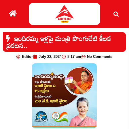
ఇందిరమ్మ ఇళ్లపై మంత్రి పొంగులేటి కీలక
ప్రకటన..
Editor
July 22, 2024
8:17 am
No Comments