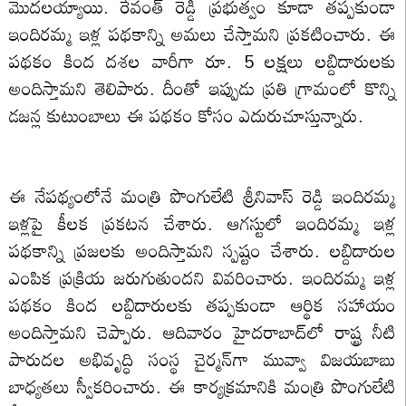
మొదలయ్యాయి. రేవంత్ రెడ్డి ప్రభుత్వం కూడా తప్పకుండా
ఇందిరమ్మ ఇళ్ల పథకాన్ని అమలు చేస్తామని ప్రకటించారు. ఈ
పథకం కింద దశల వారీగా రూ. 5 లక్షలు లబ్దిదారులకు
అందిస్తామని తెలిపారు. దీంతో ఇప్పుడు ప్రతి గ్రామంలో కొన్ని
డజన్ల కుటుంబాలు ఈ పథకం కోసం ఎదురుచూస్తున్నారు.
ఈ నేపథ్యంలోనే మంత్రి పొంగులేటి శ్రీనివాస్ రెడ్డి ఇందిరమ్మ
ఇళ్లపై కీలక ప్రకటన చేశారు. ఆగస్టులో ఇందిరమ్మ ఇళ్ల
పథకాన్ని ప్రజలకు అందిస్తామని స్పష్టం చేశారు. లబ్దిదారుల
ఎంపిక ప్రక్రియ జరుగుతుందని వివరించారు. ఇందిరమ్మ ఇళ్ల
పథకం కింద లబ్దిదారులకు తప్పకుండా ఆర్థిక సహాయం
అందిస్తామని చెప్పారు. ఆదివారం హైదరాబాద్‌లో రాష్ట్ర నీటి
పారుదల అభివృద్ధి సంస్థ చైర్మన్‌గా మువ్వా విజయబాబు
బాధ్యతలు స్వీకరించారు. ఈ కార్యక్రమానికి మంత్రి పొంగులేటి