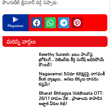
పొంగులేటి శ్రీనివాస్ రెడ్డి చెప్పారు.
Playstore
మరిన్ని వార్తలు
Keerthy Suresh: ఐటం సాంగ్‌పై
ట్రోలింగ్.. నెటిజన్‌కు కీర్తి సురేష్ అదిరిపోయే
కౌంటర్!
Nagavamsi: సినిమా కలెక్షన్లపై నాగవంశీ
కీలక వ్యాఖ్యలు.. అసలు లెక్కలు దాచడం
కష్టమే!
Bharat Bhhagya Viddhaata OTT:
26/11 దాడుల వేళ.. ప్రాణాలను కాపాడిన
అజ్ఞాత వీరుల కథ!