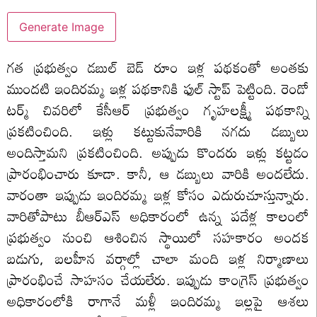
Generate Image
గత ప్రభుత్వం డబుల్ బెడ్ రూం ఇళ్ల పథకంతో అంతకు
ముందటి ఇందిరమ్మ ఇళ్ల పథకానికి ఫుల్ స్టాప్ పెట్టింది. రెండో
టర్మ్‌ చివరిలో కేసీఆర్ ప్రభుత్వం గృహలక్ష్మీ పథకాన్ని
ప్రకటించింది. ఇళ్లు కట్టుకునేవారికి నగదు డబ్బులు
అందిస్తామని ప్రకటించింది. అప్పుడు కొందరు ఇళ్లు కట్టడం
ప్రారంభించారు కూడా. కానీ, ఆ డబ్బులు వారికి అందలేదు.
వారంతా ఇప్పుడు ఇందిరమ్మ ఇళ్ల కోసం ఎదురుచూస్తున్నారు.
వారితోపాటు బీఆర్ఎస్ అధికారంలో ఉన్న పదేళ్ల కాలంలో
ప్రభుత్వం నుంచి ఆశించిన స్థాయిలో సహకారం అందక
బడుగు, బలహీన వర్గాల్లో చాలా మంది ఇళ్ల నిర్మాణాలు
ప్రారంభించే సాహసం చేయలేరు. ఇప్పుడు కాంగ్రెస్ ప్రభుత్వం
అధికారంలోకి రాగానే మళ్లీ ఇందిరమ్మ ఇల్లపై ఆశలు