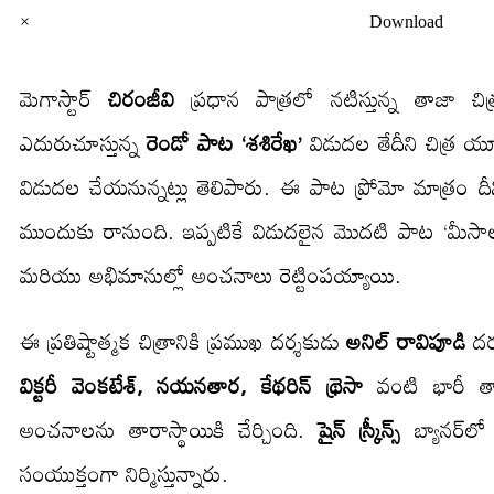
×
Download
మెగాస్టార్
చిరంజీవి
ప్రధాన పాత్రలో నటిస్తున్న తాజా చి
ఎదురుచూస్తున్న
రెండో పాట ‘శశిరేఖ’
విడుదల తేదీని చిత్ర 
విడుదల చేయనున్నట్లు తెలిపారు. ఈ పాట ప్రోమో మాత్రం 
ముందుకు రానుంది. ఇప్పటికే విడుదలైన మొదటి పాట ‘మీసాల పిల్ల
మరియు అభిమానుల్లో అంచనాలు రెట్టింపయ్యాయి.
ఈ ప్రతిష్టాత్మక చిత్రానికి ప్రముఖ దర్శకుడు
అనిల్ రావిపూడి
దర్
విక్టరీ వెంకటేశ్, నయనతార, కేథరిన్ థ్రెసా
వంటి భారీ తార
అంచనాలను తారాస్థాయికి చేర్చింది.
షైన్ స్క్రీన్స్
బ్యానర్‌లో
సంయుక్తంగా నిర్మిస్తున్నారు.