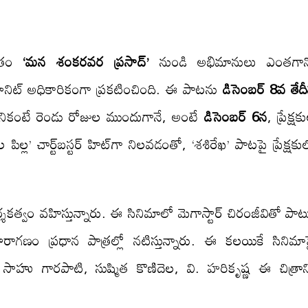
త్రం
‘మన శంకరవర ప్రసాద్’
నుండి అభిమానులు ఎంతగా
యూనిట్ అధికారికంగా ప్రకటించింది. ఈ పాటను
డిసెంబర్ 8వ తేద
దీనికంటే రెండు రోజుల ముందుగానే, అంటే
డిసెంబర్ 6న
, ప్రేక్షక
’ చార్ట్‌బస్టర్ హిట్‌గా నిలవడంతో, ‘శశిరేఖ’ పాటపై ప్రేక్షకుల్
శకత్వం వహిస్తున్నారు. ఈ సినిమాలో మెగాస్టార్ చిరంజీవితో పాట
ాగణం ప్రధాన పాత్రల్లో నటిస్తున్నారు. ఈ కలయికే సినిమా
 సాహు గారపాటి, సుష్మిత కొణిదెల, వి. హరికృష్ణ ఈ చిత్రాన్