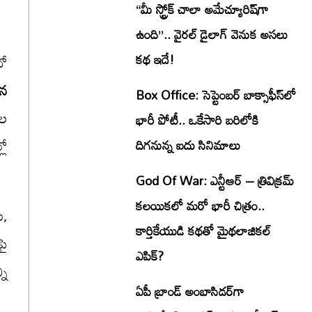
“మీ స్ట్రోక్ చాలా అమేచ్యూరిష్‌గా
ఉంది”.. వైరల్ డైలాగ్ వెనుక అసలు
కథ ఇదే!
నో
ీన
Box Office: సెప్టెంబర్ బాక్సాఫీస్‌లో
ుల
భారీ పోటీ.. ఒకేసారి బరిలోకి
లో
దిగనున్న ఐదు సినిమాలు
God Of War: ఎన్టీఆర్ – త్రివిక్రమ్
కలయికలో మరో భారీ చిత్రం..
ు,
కార్తికేయుడి కథతో మైథలాజికల్
పై
ఎపిక్?
ని
ఏపీ బ్రాండ్ అంబాసిడర్‌గా