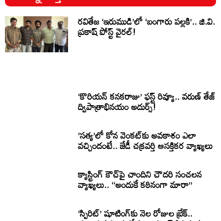
రవితేజ ‘ఇరుముడి’లో ‘బంగారు పల్లకి’.. జి.వి.
ప్రకాష్ పోస్ట్ వైరల్!
‘కొరియన్ కనకరాజు’ ఫస్ట్ రివ్యూ.. వరుణ్ తేజ్
ద్విపాత్రాభినయం అదుర్స్!
‘సత్య’లో కోన వెంకట్‌కు అవకాశం ఎలా
వచ్చిందంటే.. జేడీ చక్రవర్తి ఆసక్తికర వ్యాఖ్యలు
క్యాస్టింగ్ కౌచ్‌పై చాందిని చౌదరి సంచలన
వ్యాఖ్యలు.. ‘‘అందుకే కఠినంగా మారా’’
‘స్పిరిట్’ షూటింగ్‌కు నెల రోజుల బ్రేక్..