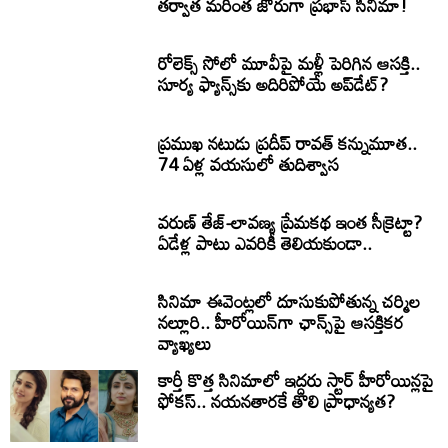
తర్వాత మరింత జోరుగా ప్రభాస్ సినిమా!
రోలెక్స్ సోలో మూవీపై మళ్లీ పెరిగిన ఆసక్తి..
సూర్య ఫ్యాన్స్‌కు అదిరిపోయే అప్‌డేట్?
ప్రముఖ నటుడు ప్రదీప్ రావత్ కన్నుమూత..
74 ఏళ్ల వయసులో తుదిశ్వాస
వరుణ్ తేజ్-లావణ్య ప్రేమకథ ఇంత సీక్రెట్టా?
ఏడేళ్ల పాటు ఎవరికీ తెలియకుండా..
సినిమా ఈవెంట్లలో దూసుకుపోతున్న చర్మిల
నల్లూరి.. హీరోయిన్‌గా ఛాన్స్‌పై ఆసక్తికర
వ్యాఖ్యలు
కార్తీ కొత్త సినిమాలో ఇద్దరు స్టార్ హీరోయిన్లపై
ఫోకస్.. నయనతారకే తొలి ప్రాధాన్యత?