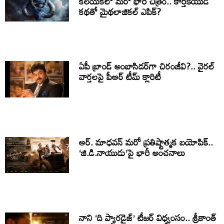
కలయికలో మరో భారీ చిత్రం.. కార్తికేయుడి
కథతో మైథలాజికల్ ఎపిక్?
ఏపీ బ్రాండ్ అంబాసిడర్‌గా చిరంజీవి?.. వైరల్
వార్తలపై పీఆర్ టీమ్ క్లారిటీ
ఆర్. మాధవన్ మరో ప్రతిష్టాత్మక బయోపిక్..
‘జి.డి.నాయుడు’పై భారీ అంచనాలు
నాని ‘ది ప్యారడైజ్’ టీజర్ విధ్వంసం.. శ్రీకాంత్