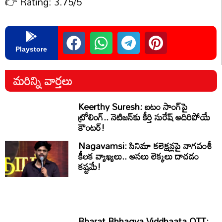
👉 Rating: 3.75/5
Playstore
మరిన్ని వార్తలు
Keerthy Suresh: ఐటం సాంగ్‌పై
ట్రోలింగ్.. నెటిజన్‌కు కీర్తి సురేష్ అదిరిపోయే
కౌంటర్!
Nagavamsi: సినిమా కలెక్షన్లపై నాగవంశీ
కీలక వ్యాఖ్యలు.. అసలు లెక్కలు దాచడం
కష్టమే!
Bharat Bhhagya Viddhaata OTT: