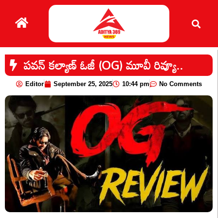
పవన్ కల్యాణ్ ఓజీ (OG) మూవీ రివ్యూ..
Editor
September 25, 2025
10:44 pm
No Comments