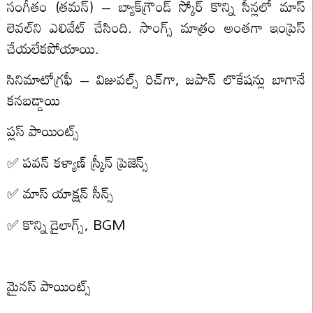
సంగీతం (తమన్) – బ్యాక్‌గ్రౌండ్ స్కోర్ కొన్ని సీన్లలో మాస్
లెవల్‌ని ఎలివేట్ చేసింది. సాంగ్స్ మాత్రం అంతగా ఇంప్రెస్
చేయలేకపోయాయి.
సినిమాటోగ్రఫీ – విజువల్స్ రిచ్‌గా, జపాన్ లొకేషన్లు బాగానే
కనబడ్డాయి
ప్లస్ పాయింట్స్
✅ పవన్ కళ్యాణ్ స్క్రీన్ ప్రెజెన్స్
✅ మాస్ యాక్షన్ సీన్స్
✅ కొన్ని డైలాగ్స్, BGM
మైనస్ పాయింట్స్