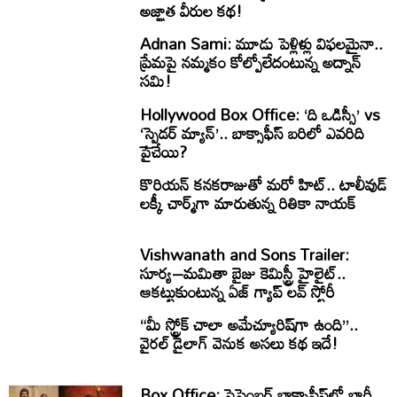
అజ్ఞాత వీరుల కథ!
Adnan Sami: మూడు పెళ్లిళ్లు విఫలమైనా..
ప్రేమపై నమ్మకం కోల్పోలేదంటున్న అద్నాన్
సమి!
Hollywood Box Office: ‘ది ఒడిస్సీ’ vs
‘స్పైడర్ మ్యాన్’.. బాక్సాఫీస్ బరిలో ఎవరిది
పైచేయి?
కొరియన్ కనకరాజుతో మరో హిట్.. టాలీవుడ్
లక్కీ చార్మ్‌గా మారుతున్న రితికా నాయక్
Vishwanath and Sons Trailer:
సూర్య–మమితా బైజు కెమిస్ట్రీ హైలైట్..
ఆకట్టుకుంటున్న ఏజ్ గ్యాప్ లవ్ స్టోరీ
“మీ స్ట్రోక్ చాలా అమేచ్యూరిష్‌గా ఉంది”..
వైరల్ డైలాగ్ వెనుక అసలు కథ ఇదే!
Box Office: సెప్టెంబర్ బాక్సాఫీస్‌లో భారీ