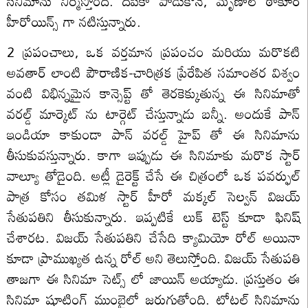
సినిమాను నిర్మిస్తోంది. దీపికా పాడుకొనే, మృణాల్ ఠాకూర్
హీరోయిన్స్ గా నటిస్తున్నారు.
2 ప్రపంచాలు, ఒక వర్తమాన ప్రపంచం మరియు మరొకటి
అవతార్ లాంటి పౌరాణిక-చారిత్రక ప్రేరేపిత సమాంతర విశ్వం
వంటి విభిన్నమైన కాన్సెప్ట్ తో తెరకెక్కుతున్న ఈ సినిమాతో
వరల్డ్ మార్కెట్ ను టార్గెట్ చేస్తున్నాడు బన్నీ. అందుకే పాన్
ఇండియా కాకుండా పాన్ వరల్డ్ హైప్ తో ఈ సినిమాను
తీసుకువస్తున్నారు. కాగా ఇప్పుడు ఈ సినిమాకు మరొక స్టార్
వాల్యూ తోడైంది. అట్లీ డైరెక్ట్ చేసే ఈ చిత్రంలో ఒక పవర్ఫుల్
పాత్ర కోసం తమిళ స్టార్ హీరో మక్కల్ సెల్వన్ విజయ్
సేతుపతిని తీసుకున్నారు. ఇప్పటికే లుక్ టెస్ట్ కూడా ఫినిష్
చేశారట. విజయ్ సేతుపతిని చేసేది క్యామియో రోల్ అయినా
కూడా ప్రాముఖ్యత ఉన్న రోల్ అని తెలుస్తోంది. విజయ్ సేతుపతి
తాజగా ఈ సినిమా సెట్స్ లో జాయిన్ అయ్యాడు. ప్రస్తుతం ఈ
సినిమా షూటింగ్ ముంబైలో జరుగుతోంది. టోటల్ సినిమాను