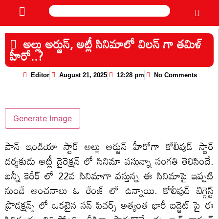
అల్లు అర్జున్, అట్లీ సినిమాలో విలన్ గా తమిళ్
హీరో..?
Editor
August 21, 2025
12:28 pm
No Comments
Generate Image
పాన్ ఇండియా స్టార్ అల్లు అర్జున్ హీరోగా కోలీవుడ్ స్టార్
దర్శకుడు అట్లీ డైరెక్షన్ లో సినిమా వస్తున్నా సంగతి తెలిసిందే.
బన్నీ కెరీర్ లో 22వ సినిమాగా వస్తున్న ఈ సినిమాపై ఇప్పటి
నుండే అంచనాలు ఓ రేంజ్ లో ఉన్నాయి. కోలీవుడ్ బిగ్గెస్ట్
ప్రొడక్షన్స్ లో ఒకటైన సన్ పిచర్స్ అత్యంత భారీ బడ్జెట్ పై ఈ