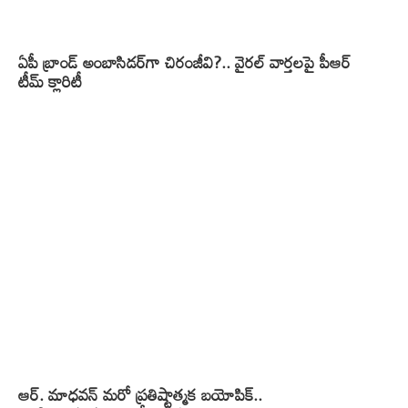
ఏపీ బ్రాండ్ అంబాసిడర్‌గా చిరంజీవి?.. వైరల్ వార్తలపై పీఆర్
టీమ్ క్లారిటీ
ఆర్. మాధవన్ మరో ప్రతిష్టాత్మక బయోపిక్..