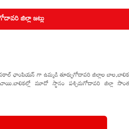
దావరి జిల్లా జట్లు
ో ఓవరాల్ ఛాంపియన్ గా ఉమ్మడి తూర్పుగోదావరి జిల్లాల బాల,బాలి
ిచాయి.బాలికల్లో మూడో స్థానం పశ్చిమగోదావరి జిల్లా సొం