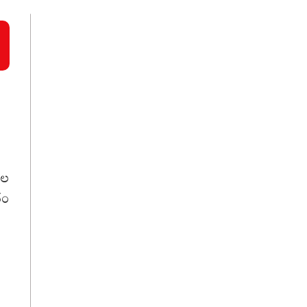
కల
తం