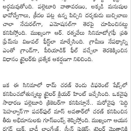
అర్థమవుతోంది. పల్లెటూరి వాతావరణం, అక్కడి మనుషుల
భావోద్వేగాలు, క్రీడల పట్ల ఉన్న పిచ్చిని దర్శకుడు బుచ్చిబాబు
చాలా నేచురల్‌గా, ఎమోషనల్‌గా తెరపై చూపించినట్టు
కనిపిస్తోంది. ముఖ్యంగా ఆర్. రత్నవేలు సినిమాటోగ్రఫీ ప్రతి
ఫ్రేమ్‌ను విజువల్ ఫీస్ట్‌లా మార్చేసింది. గ్రామీణ నేపథ్యాన్ని
ఎంతో గ్రాండ్‌గా, పీరియాడిక్ ఫీల్ వచ్చేలా తెరకెక్కించిన
విధానం ట్రైలర్‌కు ప్రత్యేక ఆకర్షణగా నిలిచింది.
ఇక ఈ సినిమాలో రామ్ చరణ్ రెండు డిఫరెంట్ షేడ్స్‌లో
కనిపించబోతున్నట్టు ట్రైలర్ క్లియర్ హింట్ ఇచ్చేసింది. ఒకవైపు
సాధారణ పల్లెటూరి క్రికెటర్‌గా కనిపిస్తూనే.. మరోవైపు ‘పెద్ది
పెహల్వాన్’గా పవర్‌ఫుల్ మాస్ అవతార్‌లో చరణ్ కనిపించిన
తీరు అభిమానులకు గూస్‌బంప్స్ తెప్పిస్తోంది. ముఖ్యంగా ఆయన
రగ్గడ్ లుక్, బాడీ లాంగ్వేజ్, స్క్రీన్ ప్రెజెన్స్ ట్రైలర్ మొత్తానికి