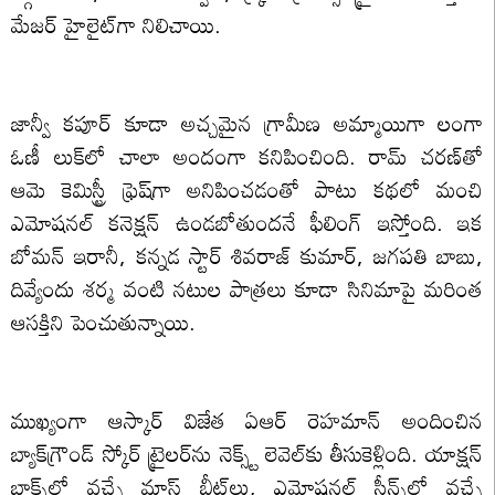
మేజర్ హైలైట్‌గా నిలిచాయి.
జాన్వీ కపూర్ కూడా అచ్చమైన గ్రామీణ అమ్మాయిగా లంగా
ఓణీ లుక్‌లో చాలా అందంగా కనిపించింది. రామ్ చరణ్‌తో
ఆమె కెమిస్ట్రీ ఫ్రెష్‌గా అనిపించడంతో పాటు కథలో మంచి
ఎమోషనల్ కనెక్షన్ ఉండబోతుందనే ఫీలింగ్ ఇస్తోంది. ఇక
బోమన్ ఇరానీ, కన్నడ స్టార్ శివరాజ్ కుమార్, జగపతి బాబు,
దివ్యేందు శర్మ వంటి నటుల పాత్రలు కూడా సినిమాపై మరింత
ఆసక్తిని పెంచుతున్నాయి.
ముఖ్యంగా ఆస్కార్ విజేత ఏఆర్ రెహమాన్ అందించిన
బ్యాక్‌గ్రౌండ్ స్కోర్ ట్రైలర్‌ను నెక్స్ట్ లెవెల్‌కు తీసుకెళ్లింది. యాక్షన్
బ్లాక్స్‌లో వచ్చే మాస్ బీట్‌లు, ఎమోషనల్ సీన్స్‌లో వచ్చే