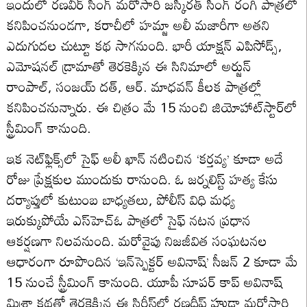
ఇందులో రణవీర్ సింగ్ మరోసారి జస్కిరత్ సింగ్ రంగి పాత్రలో
కనిపించనుండగా, కరాచీలో హమ్జా అలీ మజారీగా అతని
ఎదుగుదల చుట్టూ కథ సాగనుంది. భారీ యాక్షన్ ఎపిసోడ్స్,
ఎమోషనల్ డ్రామాతో తెరకెక్కిన ఈ సినిమాలో అర్జున్
రాంపాల్, సంజయ్ దత్, ఆర్. మాధవన్ కీలక పాత్రల్లో
కనిపించనున్నారు. ఈ చిత్రం మే 15 నుంచి జియోహాట్‌స్టార్‌లో
స్ట్రీమింగ్ కానుంది.
ఇక నెట్‌ఫ్లిక్స్‌లో సైఫ్ అలీ ఖాన్ నటించిన ‘కర్తవ్య’ కూడా అదే
రోజు ప్రేక్షకుల ముందుకు రానుంది. ఓ జర్నలిస్ట్ హత్య కేసు
దర్యాప్తులో కుటుంబ బాధ్యతలు, పోలీస్ విధి మధ్య
ఇరుక్కుపోయే ఎస్‌హెచ్‌ఓ పాత్రలో సైఫ్ నటన ప్రధాన
ఆకర్షణగా నిలవనుంది. మరోవైపు నిజజీవిత సంఘటనల
ఆధారంగా రూపొందిన ‘ఇన్‌స్పెక్టర్ అవినాష్’ సీజన్ 2 కూడా మే
15 నుంచే స్ట్రీమింగ్ కానుంది. యూపీ సూపర్ కాప్ అవినాష్
మిశ్రా కథతో తెరకెక్కిన ఈ సిరీస్‌లో రణదీప్ హుడా మరోసారి