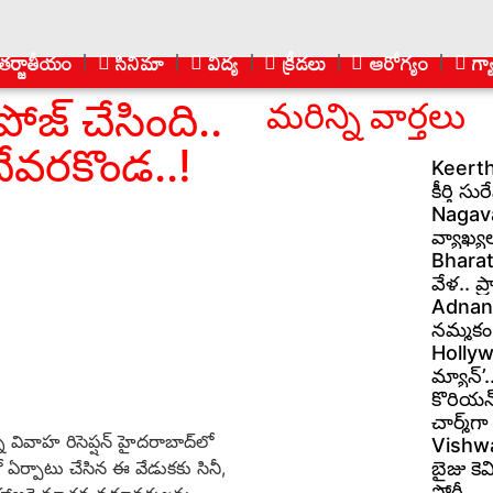
ర్జాతీయం
సినిమా
విద్య
క్రీడలు
ఆరోగ్యం
గ్య
ోజ్ చేసింది..
మరిన్ని వార్తలు
 దేవరకొండ..!
Keerthy
కీర్తి స
Nagavam
వ్యాఖ్య
Bharat
వేళ.. ప
Adnan S
నమ్మకం 
Hollywo
మ్యాన్’
కొరియన్
చార్మ్‌
 వివాహ రిసెప్షన్ హైదరాబాద్‌లో
Vishwa
ో ఏర్పాటు చేసిన ఈ వేడుకకు సినీ,
బైజు కెమ
స్టోరీ