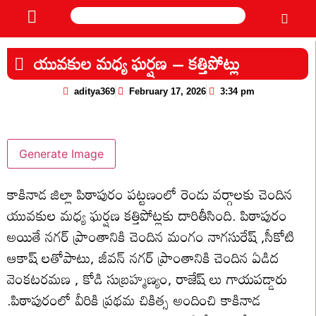
యువకుల మధ్య ఘర్షణ – కత్తిపోట్లు
aditya369
February 17, 2026
3:34 pm
Generate Image
కాకినాడ జిల్లా పిఠాపురం పట్టణంలో రెండు వర్గాలకు చెందిన
యువకుల మధ్య ఘర్షణ కత్తిపోట్లకు దారితీసింది. పిఠాపురం
అయితే నగర్ ప్రాంతానికి చెందిన మంగం నాగసురేష్ ,సీకోటి
ఆకాష్ లతోపాటు, జీవన్ నగర్ ప్రాంతానికి చెందిన ఏడిద
వెంకటరమణ , కోడి సుబ్రహ్మణ్యం, రాజేష్ లు గాయపడ్డారు
.పిఠాపురంలో వీరికి ప్రథమ చికిత్స అందించి కాకినాడ