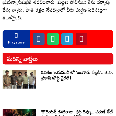
ప్రభుత్వాసుపత్రికి తరలించారు .పట్టణ పోలీసులు కేసు దర్యాప్తు
చేస్తు న్నారు. పాత కక్షల నేపథ్యంలో వీరు ఘర్షణ పడినట్లుగా
తెలుస్తోంది.
Playstore
మరిన్ని వార్తలు
రవితేజ ‘ఇరుముడి’లో ‘బంగారు పల్లకి’.. జి.వి.
ప్రకాష్ పోస్ట్ వైరల్!
‘కొరియన్ కనకరాజు’ ఫస్ట్ రివ్యూ.. వరుణ్ తేజ్