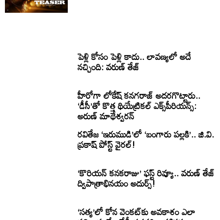
పెళ్లి కోసం పెళ్లి కాదు.. లావణ్యలో అదే
నచ్చింది: వరుణ్ తేజ్
హీరోగా లోకేష్ కనగరాజ్ అదరగొట్టారు..
‘డీసీ’తో కొత్త థియేట్రికల్ ఎక్స్‌పీరియన్స్:
అరుణ్ మాథేశ్వరన్
రవితేజ ‘ఇరుముడి’లో ‘బంగారు పల్లకి’.. జి.వి.
ప్రకాష్ పోస్ట్ వైరల్!
‘కొరియన్ కనకరాజు’ ఫస్ట్ రివ్యూ.. వరుణ్ తేజ్
ద్విపాత్రాభినయం అదుర్స్!
‘సత్య’లో కోన వెంకట్‌కు అవకాశం ఎలా