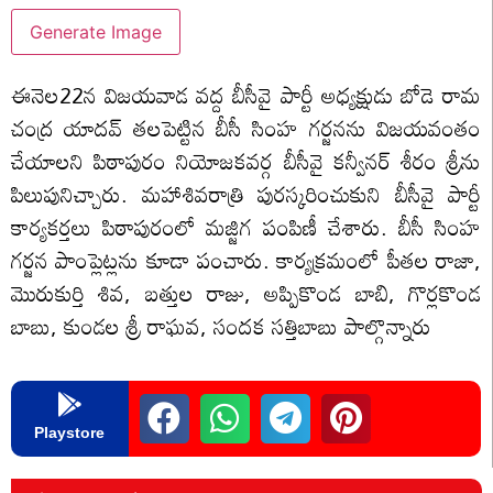
Generate Image
ఈనెల22న విజయవాడ వద్ద బీసీవై పార్టీ అధ్యక్షుడు బోడె రామ
చంద్ర యాదవ్ తలపెట్టిన బీసీ సింహ గర్జనను విజయవంతం
చేయాలని పిఠాపురం నియోజకవర్గ బీసీవై కన్వీనర్ శీరం శ్రీను
పిలుపునిచ్చారు. మహాశివరాత్రి పురస్కరించుకుని బీసీవై పార్టీ
కార్యకర్తలు పిఠాపురంలో మజ్జిగ పంపిణీ చేశారు. బీసీ సింహ
గర్జన పాంప్లెట్లను కూడా పంచారు. కార్యక్రమంలో పీతల రాజా,
మొరుకుర్తి శివ, బత్తుల రాజు, అప్పికొండ బాబి, గొర్లకొండ
బాబు, కుండల శ్రీ రాఘవ, సందక సత్తిబాబు పాల్గొన్నారు
Playstore