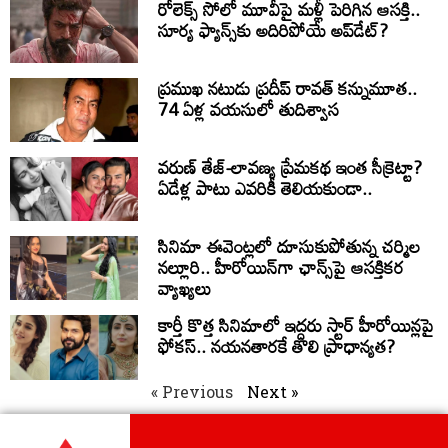
రోలెక్స్ సోలో మూవీపై మళ్లీ పెరిగిన ఆసక్తి..
సూర్య ఫ్యాన్స్‌కు అదిరిపోయే అప్‌డేట్?
ప్రముఖ నటుడు ప్రదీప్ రావత్ కన్నుమూత..
74 ఏళ్ల వయసులో తుదిశ్వాస
వరుణ్ తేజ్-లావణ్య ప్రేమకథ ఇంత సీక్రెట్టా?
ఏడేళ్ల పాటు ఎవరికీ తెలియకుండా..
సినిమా ఈవెంట్లలో దూసుకుపోతున్న చర్మిల
నల్లూరి.. హీరోయిన్‌గా ఛాన్స్‌పై ఆసక్తికర
వ్యాఖ్యలు
కార్తీ కొత్త సినిమాలో ఇద్దరు స్టార్ హీరోయిన్లపై
ఫోకస్.. నయనతారకే తొలి ప్రాధాన్యత?
« Previous
Next »