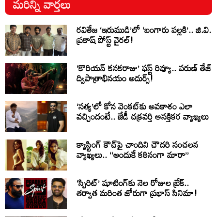
మరిన్ని వార్తలు
రవితేజ ‘ఇరుముడి’లో ‘బంగారు పల్లకి’.. జి.వి.
ప్రకాష్ పోస్ట్ వైరల్!
‘కొరియన్ కనకరాజు’ ఫస్ట్ రివ్యూ.. వరుణ్ తేజ్
ద్విపాత్రాభినయం అదుర్స్!
‘సత్య’లో కోన వెంకట్‌కు అవకాశం ఎలా
వచ్చిందంటే.. జేడీ చక్రవర్తి ఆసక్తికర వ్యాఖ్యలు
క్యాస్టింగ్ కౌచ్‌పై చాందిని చౌదరి సంచలన
వ్యాఖ్యలు.. ‘‘అందుకే కఠినంగా మారా’’
‘స్పిరిట్’ షూటింగ్‌కు నెల రోజుల బ్రేక్..
తర్వాత మరింత జోరుగా ప్రభాస్ సినిమా!