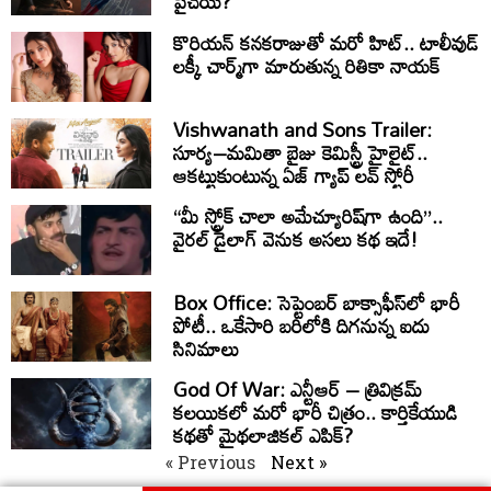
పైచేయి?
కొరియన్ కనకరాజుతో మరో హిట్.. టాలీవుడ్
లక్కీ చార్మ్‌గా మారుతున్న రితికా నాయక్
Vishwanath and Sons Trailer:
సూర్య–మమితా బైజు కెమిస్ట్రీ హైలైట్..
ఆకట్టుకుంటున్న ఏజ్ గ్యాప్ లవ్ స్టోరీ
“మీ స్ట్రోక్ చాలా అమేచ్యూరిష్‌గా ఉంది”..
వైరల్ డైలాగ్ వెనుక అసలు కథ ఇదే!
Box Office: సెప్టెంబర్ బాక్సాఫీస్‌లో భారీ
పోటీ.. ఒకేసారి బరిలోకి దిగనున్న ఐదు
సినిమాలు
God Of War: ఎన్టీఆర్ – త్రివిక్రమ్
కలయికలో మరో భారీ చిత్రం.. కార్తికేయుడి
కథతో మైథలాజికల్ ఎపిక్?
« Previous
Next »