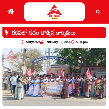
కరపలో కదం తొక్కిన కార్మికులు
aditya369
February 12, 2026
5:00 pm