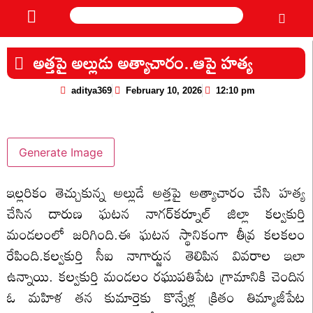
అత్తపై అల్లుడు అత్యాచారం..ఆపై హత్య
aditya369
February 10, 2026
12:10 pm
Generate Image
ఇల్లరికం తెచ్చుకున్న అల్లుడే అత్తపై అత్యాచారం చేసి హత్య
చేసిన దారుణ ఘటన నాగర్‌కర్నూల్ జిల్లా కల్వకుర్తి
మండలంలో జరిగింది.ఈ ఘటన స్థానికంగా తీవ్ర కలకలం
రేపింది.కల్వకుర్తి సీఐ నాగార్జున తెలిపిన వివరాల ఇలా
ఉన్నాయి. కల్వకుర్తి మండలం రఘుపతిపేట గ్రామానికి చెందిన
ఓ మహిళ తన కుమార్తెకు కొన్నేళ్ల క్రితం తిమ్మాజీపేట