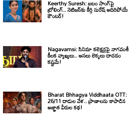
Keerthy Suresh: ఐటం సాంగ్‌పై
ట్రోలింగ్.. నెటిజన్‌కు కీర్తి సురేష్ అదిరిపోయే
కౌంటర్!
Nagavamsi: సినిమా కలెక్షన్లపై నాగవంశీ
కీలక వ్యాఖ్యలు.. అసలు లెక్కలు దాచడం
కష్టమే!
Bharat Bhhagya Viddhaata OTT:
26/11 దాడుల వేళ.. ప్రాణాలను కాపాడిన
అజ్ఞాత వీరుల కథ!