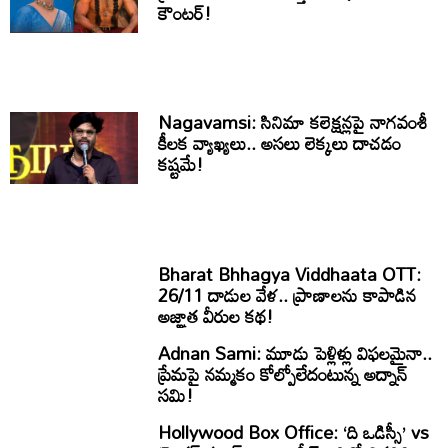
కౌంటర్!
Nagavamsi: సినిమా కలెక్షన్లపై నాగవంశీ
కీలక వ్యాఖ్యలు.. అసలు లెక్కలు దాచడం
కష్టమే!
Bharat Bhhagya Viddhaata OTT:
26/11 దాడుల వేళ.. ప్రాణాలను కాపాడిన
అజ్ఞాత వీరుల కథ!
Adnan Sami: మూడు పెళ్లిళ్లు విఫలమైనా..
ప్రేమపై నమ్మకం కోల్పోలేదంటున్న అద్నాన్
సమి!
Hollywood Box Office: ‘ది ఒడిస్సీ’ vs