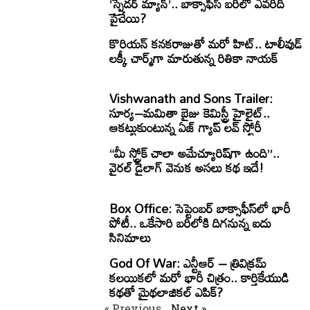
‘స్పైడర్ మ్యాన్’.. బాక్సాఫీస్ బరిలో ఎవరిది
పైచేయి?
కొరియన్ కనకరాజుతో మరో హిట్.. టాలీవుడ్
లక్కీ చార్మ్‌గా మారుతున్న రితికా నాయక్
Vishwanath and Sons Trailer:
సూర్య–మమితా బైజు కెమిస్ట్రీ హైలైట్..
ఆకట్టుకుంటున్న ఏజ్ గ్యాప్ లవ్ స్టోరీ
“మీ స్ట్రోక్ చాలా అమేచ్యూరిష్‌గా ఉంది”..
వైరల్ డైలాగ్ వెనుక అసలు కథ ఇదే!
Box Office: సెప్టెంబర్ బాక్సాఫీస్‌లో భారీ
పోటీ.. ఒకేసారి బరిలోకి దిగనున్న ఐదు
సినిమాలు
God Of War: ఎన్టీఆర్ – త్రివిక్రమ్
కలయికలో మరో భారీ చిత్రం.. కార్తికేయుడి
కథతో మైథలాజికల్ ఎపిక్?
« Previous
Next »