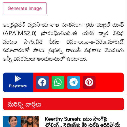
Generate Image
ఆంధ్రప్రదేశ్ వ్యవసాయ శాఖ నూతనంగా రైతు మొబైల్ యాప్
(APAIMS2.0) ప్రారంభించింది.ఈ యాప్ ద్వార వివిధ
పంటల సాగు,చీడ పీడల వివరాలు,వాతావరణ,మార్కెట్
సమాచారంతో పాటు ప్రభుత్వ రాయితీ పథకాలు మొదలగు
అన్నీ వివరములు అందుబాటులో ఉంటాయి.
Playstore
మరిన్ని వార్తలు
Keerthy Suresh: ఐటం సాంగ్‌పై
ట్రోలింగ్.. నెటిజన్‌కు కీర్తి సురేష్ అదిరిపోయే