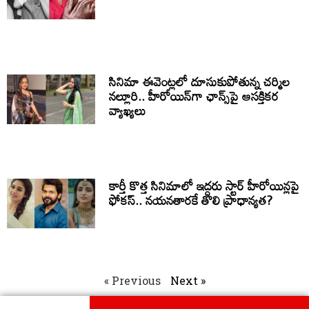
సినిమా ఈవెంట్లలో దూసుకుపోతున్న చర్మిల
నల్లూరి.. హీరోయిన్‌గా ఛాన్స్‌పై ఆసక్తికర
వ్యాఖ్యలు
కార్తీ కొత్త సినిమాలో ఇద్దరు స్టార్ హీరోయిన్లపై
ఫోకస్.. నయనతారకే తొలి ప్రాధాన్యత?
« Previous
Next »