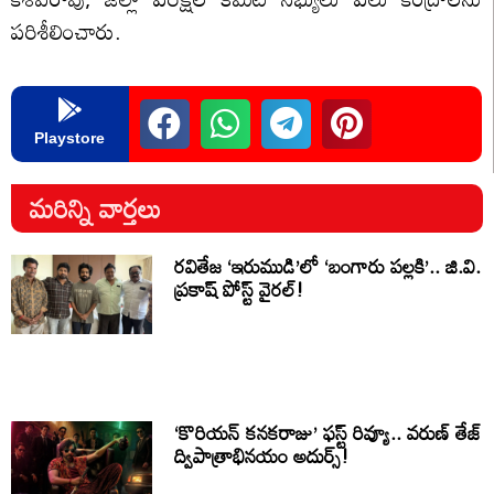
పరిశీలించారు.
Playstore
మరిన్ని వార్తలు
రవితేజ ‘ఇరుముడి’లో ‘బంగారు పల్లకి’.. జి.వి.
ప్రకాష్ పోస్ట్ వైరల్!
‘కొరియన్ కనకరాజు’ ఫస్ట్ రివ్యూ.. వరుణ్ తేజ్
ద్విపాత్రాభినయం అదుర్స్!