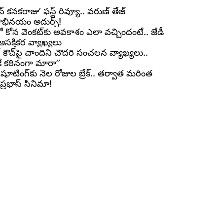
్ కనకరాజు’ ఫస్ట్ రివ్యూ.. వరుణ్ తేజ్
్రాభినయం అదుర్స్!
ో కోన వెంకట్‌కు అవకాశం ఎలా వచ్చిందంటే.. జేడీ
ి ఆసక్తికర వ్యాఖ్యలు
ంగ్ కౌచ్‌పై చాందిని చౌదరి సంచలన వ్యాఖ్యలు..
ే కఠినంగా మారా’’
్’ షూటింగ్‌కు నెల రోజుల బ్రేక్.. తర్వాత మరింత
ప్రభాస్ సినిమా!