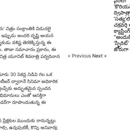
వైరల్!
‘కొరియన
ద్విపాత
‘సత్య’ల
చక్రవర్త
’ చిత్రం సంక్రాంతికి విడుదలై
క్యాస్టి
ో, ఇప్పుడు అందరి దృష్టి ఆయన
‘‘అందుక
ుడు వశిష్ట తెరకెక్కిస్తున్న ఈ
‘స్పిరిట
జోరుగా 
. తాజా సమాచారం ప్రకారం, ఈ
« Previous
Next »
ిత్ర యూనిట్ శివరాత్రి పర్వదినాన
మారు 30 సెకన్ల నిడివి గల ఒక
 టీజర్ ద్వారానే సినిమా అధికారిక
్లింప్స్‌కు అద్భుతమైన స్పందన
అభిమానులు ఎంతో ఆసక్తిగా
 వండర్‌గా రూపొందుతున్న ఈ
ప్రేక్షకుల ముందుకు రానున్నట్లు
ి ఉన్నప్పటికీ, కొన్ని అనివార్య