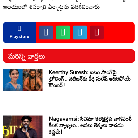
ఆలయంలో శివరాత్రి ఏర్పాట్లను పరిశీలించారు.
Playstore
మరిన్ని వార్తలు
Keerthy Suresh: ఐటం సాంగ్‌పై
ట్రోలింగ్.. నెటిజన్‌కు కీర్తి సురేష్ అదిరిపోయే
కౌంటర్!
Nagavamsi: సినిమా కలెక్షన్లపై నాగవంశీ
కీలక వ్యాఖ్యలు.. అసలు లెక్కలు దాచడం
కష్టమే!