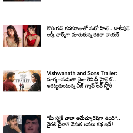
కొరియన్ కనకరాజుతో మరో హిట్.. టాలీవుడ్
లక్కీ చార్మ్‌గా మారుతున్న రితికా నాయక్
Vishwanath and Sons Trailer:
సూర్య–మమితా బైజు కెమిస్ట్రీ హైలైట్..
ఆకట్టుకుంటున్న ఏజ్ గ్యాప్ లవ్ స్టోరీ
“మీ స్ట్రోక్ చాలా అమేచ్యూరిష్‌గా ఉంది”..
వైరల్ డైలాగ్ వెనుక అసలు కథ ఇదే!