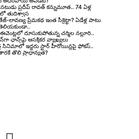
‌కు అదిరిపోయే అప్‌డేట్?
నటుడు ప్రదీప్ రావత్ కన్నుమూత.. 74 ఏళ్ల
 తుదిశ్వాస
ేజ్-లావణ్య ప్రేమకథ ఇంత సీక్రెట్టా? ఏడేళ్ల పాటు
తెలియకుండా..
ఈవెంట్లలో దూసుకుపోతున్న చర్మిల నల్లూరి..
‌గా ఛాన్స్‌పై ఆసక్తికర వ్యాఖ్యలు
ొత్త సినిమాలో ఇద్దరు స్టార్ హీరోయిన్లపై ఫోకస్..
కే తొలి ప్రాధాన్యత?