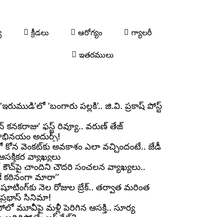
య
క్రీడలు
ఆరోగ్యం
గ్యాలరీ
ఇతరములు
ఇరుముడి’లో ‘బంగారు పల్లకి’.. జి.వి. ప్రకాష్ పోస్ట్
్ కనకరాజు’ ఫస్ట్ రివ్యూ.. వరుణ్ తేజ్
్రాభినయం అదుర్స్!
ో కోన వెంకట్‌కు అవకాశం ఎలా వచ్చిందంటే.. జేడీ
ి ఆసక్తికర వ్యాఖ్యలు
ంగ్ కౌచ్‌పై చాందిని చౌదరి సంచలన వ్యాఖ్యలు..
ే కఠినంగా మారా’’
్’ షూటింగ్‌కు నెల రోజుల బ్రేక్.. తర్వాత మరింత
ప్రభాస్ సినిమా!
 సోలో మూవీపై మళ్లీ పెరిగిన ఆసక్తి.. సూర్య