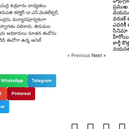
ఫ్యాన్స్
్ర శుక్ర‌వారం బాధ్య‌త‌లు
ప్రముఖ 
తి క‌లెక్ట‌ర్ డా.ఎస్‌.వెంక‌టేశ్వ‌ర్‌,
వయసులో
వరుణ్ త
ంద్ర‌ను మ‌ర్యాద‌పూర్వ‌కంగా
ఎవరికీ 
స్వాగ‌తం ప‌లికారు. తిరుమ‌ల
సినిమా 
లువురు అధికారులు నూత‌న ఈవోను
హీరోయిన్
టిటిడి ఈవోగా ఉన్న అనిల్
కార్తీ క
నయనతార
« Previous
Next »
WhatsApp
Telegram
il
Pinterest
ter