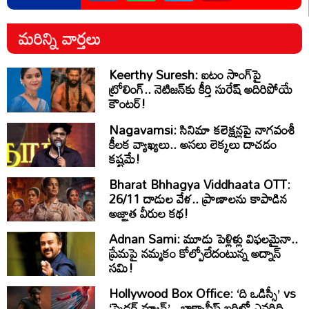
మరిన్ని వార్తలు
Keerthy Suresh: ఐటం సాంగ్‌పై
ట్రోలింగ్.. నెటిజన్‌కు కీర్తి సురేష్ అదిరిపోయే
కౌంటర్!
Nagavamsi: సినిమా కలెక్షన్లపై నాగవంశీ
కీలక వ్యాఖ్యలు.. అసలు లెక్కలు దాచడం
కష్టమే!
Bharat Bhhagya Viddhaata OTT:
26/11 దాడుల వేళ.. ప్రాణాలను కాపాడిన
అజ్ఞాత వీరుల కథ!
Adnan Sami: మూడు పెళ్లిళ్లు విఫలమైనా..
ప్రేమపై నమ్మకం కోల్పోలేదంటున్న అద్నాన్
సమి!
Hollywood Box Office: ‘ది ఒడిస్సీ’ vs
‘స్పైడర్ మ్యాన్’.. బాక్సాఫీస్ బరిలో ఎవరిది