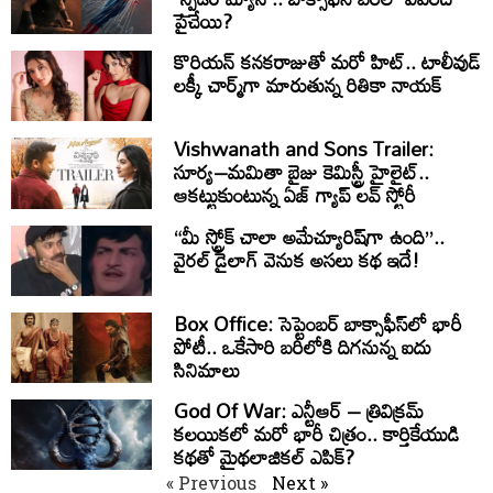
పైచేయి?
కొరియన్ కనకరాజుతో మరో హిట్.. టాలీవుడ్
లక్కీ చార్మ్‌గా మారుతున్న రితికా నాయక్
Vishwanath and Sons Trailer:
సూర్య–మమితా బైజు కెమిస్ట్రీ హైలైట్..
ఆకట్టుకుంటున్న ఏజ్ గ్యాప్ లవ్ స్టోరీ
“మీ స్ట్రోక్ చాలా అమేచ్యూరిష్‌గా ఉంది”..
వైరల్ డైలాగ్ వెనుక అసలు కథ ఇదే!
Box Office: సెప్టెంబర్ బాక్సాఫీస్‌లో భారీ
పోటీ.. ఒకేసారి బరిలోకి దిగనున్న ఐదు
సినిమాలు
God Of War: ఎన్టీఆర్ – త్రివిక్రమ్
కలయికలో మరో భారీ చిత్రం.. కార్తికేయుడి
కథతో మైథలాజికల్ ఎపిక్?
« Previous
Next »