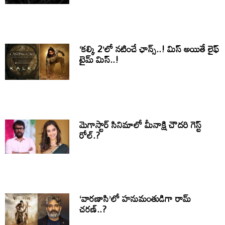
‘కల్కి 2’లో నటించే ఛాన్స్..! మిస్ అయితే లైఫ్
టైమ్ మిస్..!
మెగాస్టార్ సినిమాలో మీనాక్షి చౌదరి గెస్ట్
రోల్.?
‘వారణాసి’లో హనుమంతుడిగా రామ్
చరణ్..?