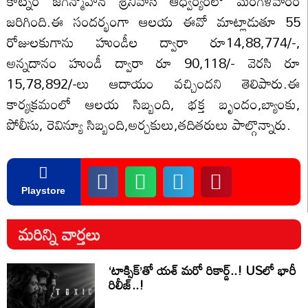
కాట్నం జగన్మోహన్ శ్రీనివాస్ ఆధ్వర్యంలో మంగళవారం
జరిగింది.ఈ సందర్భంగా ఆలయ ఈవో మాట్లాడుతూ 55
రోజులకుగాను హుండీల ద్వారా రూ14,88,774/-,
అన్నదానం హుండీ ద్వారా రూ 90,118/- వెరసి రూ
15,78,892/-లు ఆదాయం వచ్చిందని తెలిపారు.ఈ
కార్యక్రమంలో ఆలయ సిబ్బంది, భక్త బృందం,బ్యాంకు,
పోలీసు, రెవిన్యూ సిబ్బంది,అర్చకులు,తదితరులు పాల్గొన్నారు.
Playstore
మరిన్ని వార్తలు
‘టాక్సిక్’తో యశ్ మరో రికార్డ్..! USలో భారీ
రిలీజ్..!