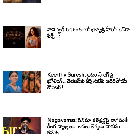
నాని ‘బ్లడీ రొమియో’లో భాగ్యశ్రీ హీరోయిన్‌గా
ఫిక్స్ .?
Keerthy Suresh: ఐటం సాంగ్‌పై
ట్రోలింగ్.. నెటిజన్‌కు కీర్తి సురేష్ అదిరిపోయే
కౌంటర్!
Nagavamsi: సినిమా కలెక్షన్లపై నాగవంశీ
కీలక వ్యాఖ్యలు.. అసలు లెక్కలు దాచడం
కష్టమే!