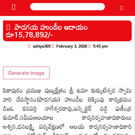
పాదగయ హుండీల ఆదాయం
రూ15,78,892/-
aditya369
February 3, 2026
5:43 pm
Generate Image
పిఠాపురం ప్రముఖ పుణ్యక్షేత్రం శ్రీ ఉమా కుక్కుటేశ్వర స్వామి
వారి దేవస్థానం(పాదగయ) హుండీల లెక్కింపు కార్యక్రమం
డిఇఓ కనపర్తి నాగేశ్వరరావు,ఇన్స్పెక్టర్ వడ్డి ఫణీంద్ర
కుమార్,సమీపఆలయాల కార్యనిర్వహణాధికారులు
అశ్విని,ధనలక్ష్మి పర్యవేక్షణలో ఆలయ కార్యనిర్వహణాధికారి