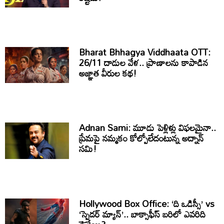
Bharat Bhhagya Viddhaata OTT:
26/11 దాడుల వేళ.. ప్రాణాలను కాపాడిన
అజ్ఞాత వీరుల కథ!
Adnan Sami: మూడు పెళ్లిళ్లు విఫలమైనా..
ప్రేమపై నమ్మకం కోల్పోలేదంటున్న అద్నాన్
సమి!
Hollywood Box Office: ‘ది ఒడిస్సీ’ vs
‘స్పైడర్ మ్యాన్’.. బాక్సాఫీస్ బరిలో ఎవరిది