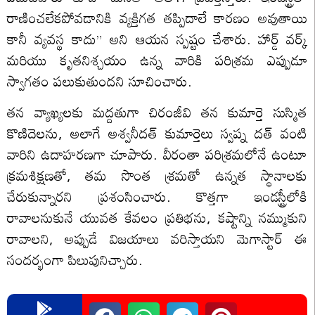
రాణించలేకపోవడానికి వ్యక్తిగత తప్పిదాలే కారణం అవుతాయి
కానీ వ్యవస్థ కాదు” అని ఆయన స్పష్టం చేశారు. హార్డ్ వర్క్
మరియు కృతనిశ్చయం ఉన్న వారికి పరిశ్రమ ఎప్పుడూ
స్వాగతం పలుకుతుందని సూచించారు.
తన వ్యాఖ్యలకు మద్దతుగా చిరంజీవి తన కుమార్తె సుస్మిత
కొణిదెలను, అలాగే అశ్వనీదత్ కుమార్తెలు స్వప్న దత్ వంటి
వారిని ఉదాహరణగా చూపారు. వీరంతా పరిశ్రమలోనే ఉంటూ
క్రమశిక్షణతో, తమ సొంత శ్రమతో ఉన్నత స్థానాలకు
చేరుకున్నారని ప్రశంసించారు. కొత్తగా ఇండస్ట్రీలోకి
రావాలనుకునే యువత కేవలం ప్రతిభను, కష్టాన్ని నమ్ముకుని
రావాలని, అప్పుడే విజయాలు వరిస్తాయని మెగాస్టార్ ఈ
సందర్భంగా పిలుపునిచ్చారు.