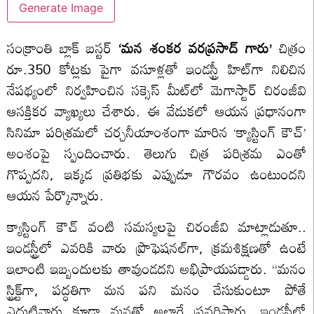
Generate Image
సంక్రాంతి బ్లాక్ బస్టర్
‘మన శంకర వరప్రసాద్ గారు’
చిత్రం
రూ.350 కోట్లకు పైగా వసూళ్లతో ఇండస్ట్రీ హిట్‌గా నిలిచిన
నేపథ్యంలో నిర్వహించిన సక్సెస్ మీట్‌లో మెగాస్టార్ చిరంజీవి
ఆసక్తికర వ్యాఖ్యలు చేశారు. ఈ వేడుకలో ఆయన ప్రధానంగా
సినిమా పరిశ్రమలో చర్చనీయాంశంగా మారిన ‘క్యాస్టింగ్ కౌచ్’
అంశంపై స్పందించారు. తెలుగు చిత్ర పరిశ్రమ ఎంతో
గొప్పదని, ఇక్కడ ప్రతిభకు ఎప్పుడూ గౌరవం ఉంటుందని
ఆయన పేర్కొన్నారు.
క్యాస్టింగ్ కౌచ్ వంటి సమస్యలపై చిరంజీవి మాట్లాడుతూ..
ఇండస్ట్రీలో ఎవరికి వారు ప్రొఫెషనల్‌గా, క్రమశిక్షణతో ఉంటే
ఇలాంటి ఇబ్బందులకు తావుండదని అభిప్రాయపడ్డారు. “మనం
స్ట్రిక్ట్‌గా, పద్ధతిగా మన పని మనం చేసుకుంటూ పోతే
ఎదుటివారు కూడా మనతో అలాగే ప్రవర్తిస్తారు. ఇండస్ట్రీలో