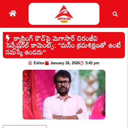
క్యాస్టింగ్ కౌచ్‌పై మెగాస్టార్ చిరంజీవి
సెన్సేషనల్ కామెంట్స్: “మనం క్రమశిక్షణతో ఉంటే
సమస్యే ఉండదు”
Editor
January 26, 2026
5:42 pm