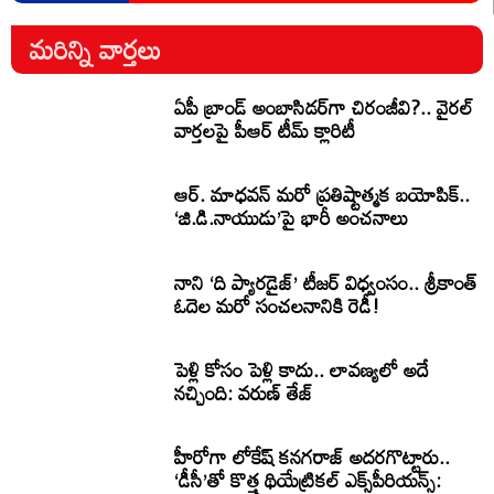
మరిన్ని వార్తలు
ఏపీ బ్రాండ్ అంబాసిడర్‌గా చిరంజీవి?.. వైరల్
వార్తలపై పీఆర్ టీమ్ క్లారిటీ
ఆర్. మాధవన్ మరో ప్రతిష్టాత్మక బయోపిక్..
‘జి.డి.నాయుడు’పై భారీ అంచనాలు
నాని ‘ది ప్యారడైజ్’ టీజర్ విధ్వంసం.. శ్రీకాంత్
ఓదెల మరో సంచలనానికి రెడీ!
పెళ్లి కోసం పెళ్లి కాదు.. లావణ్యలో అదే
నచ్చింది: వరుణ్ తేజ్
హీరోగా లోకేష్ కనగరాజ్ అదరగొట్టారు..
‘డీసీ’తో కొత్త థియేట్రికల్ ఎక్స్‌పీరియన్స్: