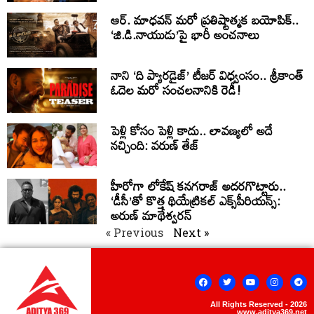
ఆర్. మాధవన్ మరో ప్రతిష్టాత్మక బయోపిక్..
‘జి.డి.నాయుడు’పై భారీ అంచనాలు
నాని ‘ది ప్యారడైజ్’ టీజర్ విధ్వంసం.. శ్రీకాంత్
ఓదెల మరో సంచలనానికి రెడీ!
పెళ్లి కోసం పెళ్లి కాదు.. లావణ్యలో అదే
నచ్చింది: వరుణ్ తేజ్
హీరోగా లోకేష్ కనగరాజ్ అదరగొట్టారు..
‘డీసీ’తో కొత్త థియేట్రికల్ ఎక్స్‌పీరియన్స్:
అరుణ్ మాథేశ్వరన్
« Previous
Next »
All Rights Reserved - 2026
www.aditya369.net