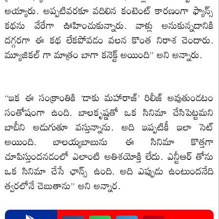
అయ్యారు. అప్పటివరకూ వదిలిన కంటెంట్ కారణంగా ఫ్యాన్స్
కథను వేరేగా ఊహించుకున్నారు. వాళ్లు అనుకున్నదానికి
దగ్గరగా ఈ కథ లేకపోవడం వలన కొంత నిరాశ చెందారు.
మ్యూజికల్ గా మాత్రం బాగా కనెక్ట్ అయింది” అని అన్నారు.
“ఇక ఈ సంక్రాంతికి ‘డాకు మహారాజ్’ రిలీజ్ అవుతుండటం
సంతోషంగా ఉంది. బాలకృష్ణతో ఒక సినిమా చేసిపెట్టమని
బాబీని అడుగుతూ వస్తున్నాను. అది ఇప్పటికీ ఇలా సెట్
అయింది. బాలయ్యబాబును ఈ సినిమా కొత్తగా
చూపిస్తుందనడంలో ఎలాంటి అతిశయోక్తి లేదు. ఎన్టీఆర్ తోను
ఒక సినిమా చేసే ఛాన్స్ ఉంది. అది ఎప్పుడు ఉంటుందనేది
త్వరలోనే చెబుతాను” అని అన్నార.