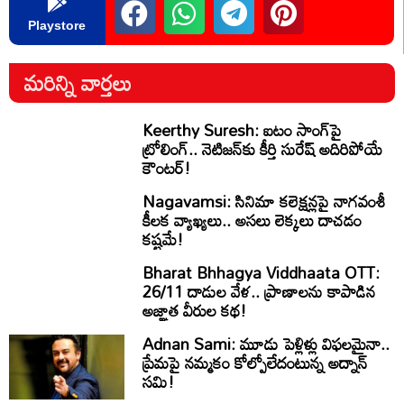
Playstore
మరిన్ని వార్తలు
Keerthy Suresh: ఐటం సాంగ్‌పై
ట్రోలింగ్.. నెటిజన్‌కు కీర్తి సురేష్ అదిరిపోయే
కౌంటర్!
Nagavamsi: సినిమా కలెక్షన్లపై నాగవంశీ
కీలక వ్యాఖ్యలు.. అసలు లెక్కలు దాచడం
కష్టమే!
Bharat Bhhagya Viddhaata OTT:
26/11 దాడుల వేళ.. ప్రాణాలను కాపాడిన
అజ్ఞాత వీరుల కథ!
Adnan Sami: మూడు పెళ్లిళ్లు విఫలమైనా..
ప్రేమపై నమ్మకం కోల్పోలేదంటున్న అద్నాన్
సమి!