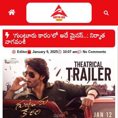
‘గుంటూరు కారం’లో అదే మైనస్..: నిర్మాత
నాగవంశీ
Editor
January 9, 2025
10:07 am
No Comments