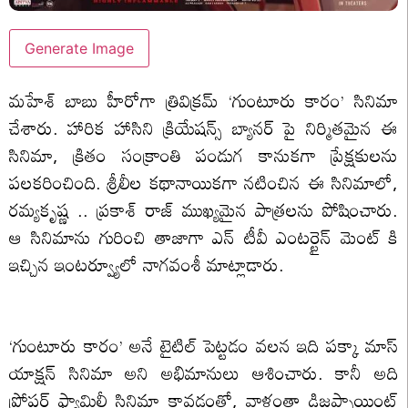
Generate Image
మహేశ్ బాబు హీరోగా త్రివిక్రమ్ ‘గుంటూరు కారం’ సినిమా
చేశారు. హారిక హాసిని క్రియేషన్స్ బ్యానర్ పై నిర్మితమైన ఈ
సినిమా, క్రితం సంక్రాంతి పండుగ కానుకగా ప్రేక్షకులను
పలకరించింది. శ్రీలీల కథానాయికగా నటించిన ఈ సినిమాలో,
రమ్యకృష్ణ .. ప్రకాశ్ రాజ్ ముఖ్యమైన పాత్రలను పోషించారు.
ఆ సినిమాను గురించి తాజాగా ఎన్ టీవీ ఎంటర్టైన్ మెంట్ కి
ఇచ్చిన ఇంటర్వ్యూలో నాగవంశీ మాట్లాడారు.
‘గుంటూరు కారం’ అనే టైటిల్ పెట్టడం వలన ఇది పక్కా మాస్
యాక్షన్ సినిమా అని అభిమానులు ఆశించారు. కానీ అది
ప్రోపర్ ఫ్యామిలీ సినిమా కావడంతో, వాళ్లంతా డిజప్పాయింట్