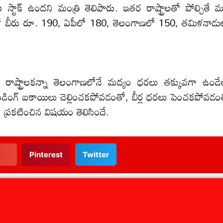
స్టాక్ ఉందని మంత్రి తెలిపారు. ఇతర రాష్ట్రాలతో పోల్చితే 
టకలో బీరు రూ. 190, ఏపీలో 180, తెలంగాణలో 150, తమిళనాడు
ా రాష్ట్రాలకన్నా తెలంగాణలోనే మద్యం ధరలు తక్కువగా ఉండే
, పెండింగ్ బకాయిలు చెల్లించకపోవడంతో, బీర్ల ధరలు పెంచకపోవడం
యం ప్రకటించిన విషయం తెలిసిందే.
il
Pinterest
Twitter