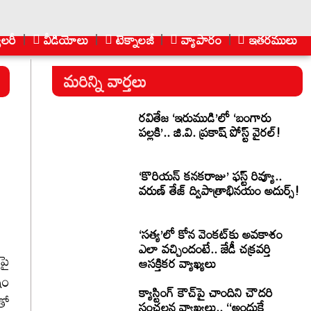
ాలరీ
వీడియోలు
టెక్నాలజీ
వ్యాపారం
ఇతరములు
మరిన్ని వార్తలు
రవితేజ ‘ఇరుముడి’లో ‘బంగారు
పల్లకి’.. జి.వి. ప్రకాష్ పోస్ట్ వైరల్!
‘కొరియన్ కనకరాజు’ ఫస్ట్ రివ్యూ..
వరుణ్ తేజ్ ద్విపాత్రాభినయం అదుర్స్!
‘సత్య’లో కోన వెంకట్‌కు అవకాశం
ఎలా వచ్చిందంటే.. జేడీ చక్రవర్తి
పై
ఆసక్తికర వ్యాఖ్యలు
టం
క్యాస్టింగ్ కౌచ్‌పై చాందిని చౌదరి
తో
సంచలన వ్యాఖ్యలు.. ‘‘అందుకే