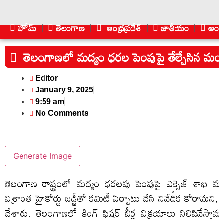
హోమ్
తెలంగాణ
ఆంధ్రప్రదేశ్
జాతీయం
అంత
తెలంగాణలో మద్యం ధరల పెంపుపై తేల్చేసిన మంత్ర
Editor
January 9, 2025
9:59 am
No Comments
Generate Image
తెలంగాణ రాష్ట్రంలో మద్యం ధరలపు పెంపుపై ఎక్సైజ్ శాఖ మంత
విశ్రాంత హైకోర్టు జడ్జీతో కమిటీ ఏర్పాటు చేసి నివేదిక కోరామ
చేశారు. తెలంగాణలో కింగ్ ఫిషర్ బీర్ల విక్రయాలు నిలిపివేస