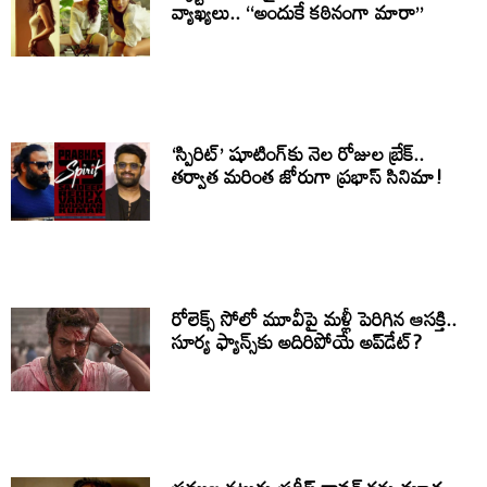
వ్యాఖ్యలు.. ‘‘అందుకే కఠినంగా మారా’’
‘స్పిరిట్’ షూటింగ్‌కు నెల రోజుల బ్రేక్..
తర్వాత మరింత జోరుగా ప్రభాస్ సినిమా!
రోలెక్స్ సోలో మూవీపై మళ్లీ పెరిగిన ఆసక్తి..
సూర్య ఫ్యాన్స్‌కు అదిరిపోయే అప్‌డేట్?