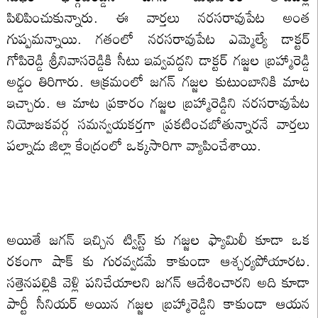
పిలిపించుకున్నారు. ఈ వార్తలు నరసరావుపేట అంత
గుప్పమన్నాయి. గతంలో నరసరావుపేట ఎమ్మెల్యే డాక్టర్
గోపిరెడ్డి శ్రీనివాసరెడ్డికి సీటు ఇవ్వవద్దని డాక్టర్ గజ్జల బ్రహ్మారెడ్డి
అఢ్డం తిరిగారు. ఆక్రమంలో జగన్ గజ్జల కుటుంబానికి మాట
ఇచ్చారు. ఆ మాట ప్రకారం గజ్జల బ్రహ్మారెడ్డిని నరసరావుపేట
నియోజకవర్గ సమన్వయకర్తగా ప్రకటించబోతున్నారనే వార్తలు
పల్నాడు జిల్లా కేంద్రంలో ఒక్కసారిగా వ్యాపించేశాయి.
అయితే జగన్ ఇచ్చిన ట్విస్ట్ కు గజ్జల ఫ్యామిలీ కూడా ఒక
రకంగా షాక్ కు గురవ్వడమే కాకుండా ఆశ్చర్యపోయారట.
సత్తెనపల్లికి వెళ్లి పనిచేయాలని జగన్ ఆదేశించారని అది కూడా
పార్టీ సీనియర్ అయిన గజ్జల బ్రహ్మారెడ్డిని కాకుండా ఆయన