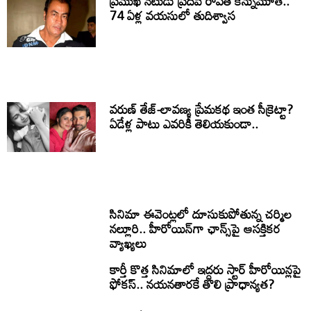
ప్రముఖ నటుడు ప్రదీప్ రావత్ కన్నుమూత..
74 ఏళ్ల వయసులో తుదిశ్వాస
వరుణ్ తేజ్-లావణ్య ప్రేమకథ ఇంత సీక్రెట్టా?
ఏడేళ్ల పాటు ఎవరికీ తెలియకుండా..
సినిమా ఈవెంట్లలో దూసుకుపోతున్న చర్మిల
నల్లూరి.. హీరోయిన్‌గా ఛాన్స్‌పై ఆసక్తికర
వ్యాఖ్యలు
కార్తీ కొత్త సినిమాలో ఇద్దరు స్టార్ హీరోయిన్లపై
ఫోకస్.. నయనతారకే తొలి ప్రాధాన్యత?