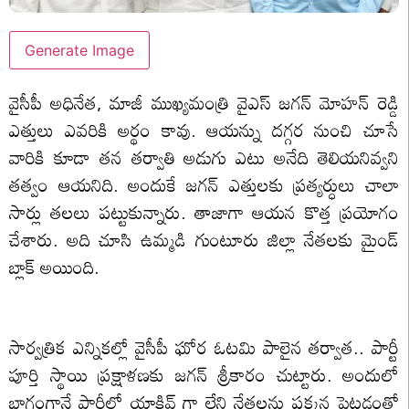
Generate Image
వైసీపీ అధినేత, మాజీ ముఖ్యమంత్రి వైఎస్ జగన్ మోహన్ రెడ్డి
ఎత్తులు ఎవరికి అర్థం కావు. ఆయన్ను దగ్గర నుంచి చూసే
వారికి కూడా తన తర్వాతి అడుగు ఎటు అనేది తెలియనివ్వని
తత్వం ఆయనిది. అందుకే జగన్ ఎత్తులకు ప్రత్యర్ధులు చాలా
సార్లు తలలు పట్టుకున్నారు. తాజాగా ఆయన కొత్త ప్రయోగం
చేశారు. అది చూసి ఉమ్మడి గుంటూరు జిల్లా నేతలకు మైండ్
బ్లాక్ అయింది.
సార్వత్రిక ఎన్నికల్లో వైసీపీ ఘోర ఓటమి పాలైన తర్వాత.. పార్టీ
పూర్తి స్థాయి ప్రక్షాళణకు జగన్ శ్రీకారం చుట్టారు. అందులో
భాగంగానే పార్టీలో యాక్టివ్ గా లేని నేతలను పక్కన పెట్టడంతో