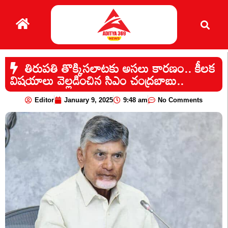
తిరుపతి తొక్కిసలాటకు అసలు కారణం.. కీలక
విషయాలు వెల్లడించిన సిఎం చంద్రబాబు..
Editor
January 9, 2025
9:48 am
No Comments