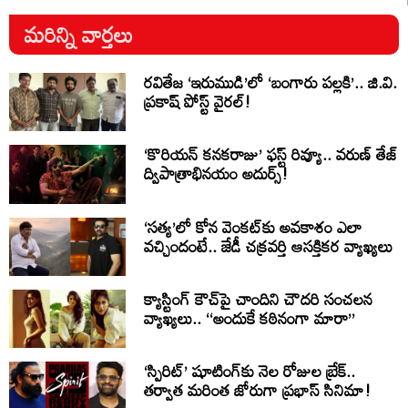
మరిన్ని వార్తలు
రవితేజ ‘ఇరుముడి’లో ‘బంగారు పల్లకి’.. జి.వి.
ప్రకాష్ పోస్ట్ వైరల్!
‘కొరియన్ కనకరాజు’ ఫస్ట్ రివ్యూ.. వరుణ్ తేజ్
ద్విపాత్రాభినయం అదుర్స్!
‘సత్య’లో కోన వెంకట్‌కు అవకాశం ఎలా
వచ్చిందంటే.. జేడీ చక్రవర్తి ఆసక్తికర వ్యాఖ్యలు
క్యాస్టింగ్ కౌచ్‌పై చాందిని చౌదరి సంచలన
వ్యాఖ్యలు.. ‘‘అందుకే కఠినంగా మారా’’
‘స్పిరిట్’ షూటింగ్‌కు నెల రోజుల బ్రేక్..
తర్వాత మరింత జోరుగా ప్రభాస్ సినిమా!