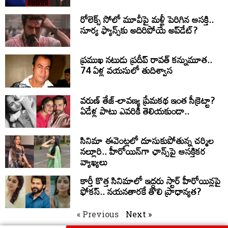
రోలెక్స్ సోలో మూవీపై మళ్లీ పెరిగిన ఆసక్తి..
సూర్య ఫ్యాన్స్‌కు అదిరిపోయే అప్‌డేట్?
ప్రముఖ నటుడు ప్రదీప్ రావత్ కన్నుమూత..
74 ఏళ్ల వయసులో తుదిశ్వాస
వరుణ్ తేజ్-లావణ్య ప్రేమకథ ఇంత సీక్రెట్టా?
ఏడేళ్ల పాటు ఎవరికీ తెలియకుండా..
సినిమా ఈవెంట్లలో దూసుకుపోతున్న చర్మిల
నల్లూరి.. హీరోయిన్‌గా ఛాన్స్‌పై ఆసక్తికర
వ్యాఖ్యలు
కార్తీ కొత్త సినిమాలో ఇద్దరు స్టార్ హీరోయిన్లపై
ఫోకస్.. నయనతారకే తొలి ప్రాధాన్యత?
« Previous
Next »