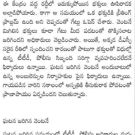
ఈ కేంద్రం వద్ద రద్దీలో ఇరుక్కుపోయిన భక్తులు ఊపిరాడక
అల్లాడిపోయారు. కాగా ఆ సమయంలో ఒక భక్తుడికి బ్రీతింగ్
ప్రాబ్లమ్ ఉంది అని చెప్పడంతో గేట్లు ఓపెన్ చేశారు. వెంటనే
మిగిలిన భక్తులు కూడా గేటు మీద పడటంతో తొక్కిసలాట
జరిగిందని అధికారులు వెల్లడించారు. అయితే, అక్కడ డీఎస్పీ
సరైన రీతిలో స్పందించని కారణంతో పాటుగా భక్తులతో విధుల్లో
ఉన్న టీటీడీ, పోలీసు సిబ్బంది సరిగ్గా వ్యవహరించలేదనే
ఫిర్యాదులు ఉన్నాయి. ఘటన జరిగిన వెంటనే అందుబాటులో
ఉన్న అంబులెన్సుల నిర్వాహకుల పైన ఫిర్యాదులు ఉన్నాయి.
గాయపడిన వారిని సకాలంలో ఆస్పత్రికి తీసుకురాక పోవటంతో
ప్రాణాపాయం ఏర్పడిందని చెబుతున్నారు.
ఘటన జరిగిన వెంటనే
ఘటన జరిగిన సమయంలో టీటీడీ, పోలీసు అధికారుల మధ్య