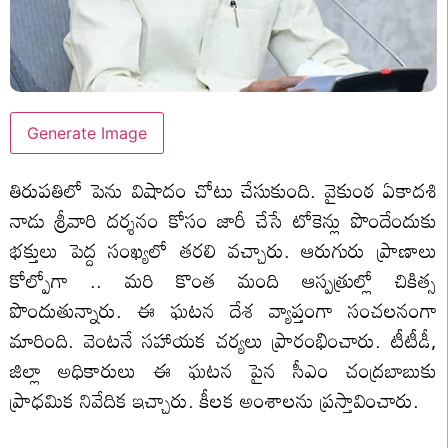
Generate Image
తిరుపతిలో పెను విషాదం చోటు చేసుకుంది. వైకుంఠ ఏకాదశి
నాడు శ్రీవారి దర్శనం కోసం జారీ చేసే టోకెన్లు పొందేందుకు
భక్తులు పెద్ద సంఖ్యలో తరలి వచ్చారు. ఆరుగురు ప్రాణాలు
కోల్పోగా .. మరి కొంత మంది ఆస్పత్రుల్లో చికిత్స
పొందుతున్నారు. ఈ ఘటన దేశ వ్యాప్తంగా సంచలనంగా
మారింది. వెంటనే సహాయక చర్యలు ప్రారంభించారు. టీటీడీ,
జిల్లా అధికారులు ఈ ఘటన పైన సీఎం చంద్రబాబుకు
ప్రాధమిక నివేదిక ఇచ్చారు. కీలక అంశాలను ప్రస్తావించారు.