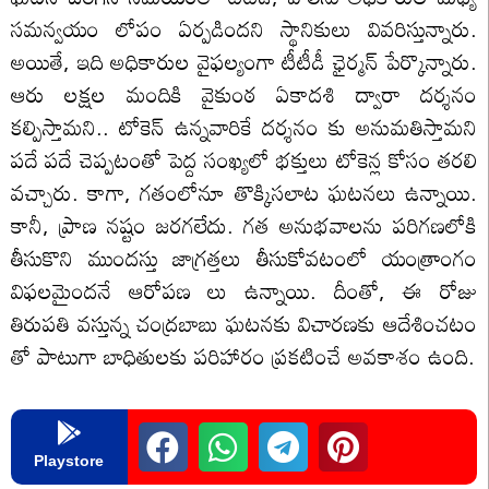
సమన్వయం లోపం ఏర్పడిందని స్థానికులు వివరిస్తున్నారు.
అయితే, ఇది అధికారుల వైఫల్యంగా టీటీడీ ఛైర్మన్ పేర్కొన్నారు.
ఆరు లక్షల మందికి వైకుంఠ ఏకాదశి ద్వారా దర్శనం
కల్పిస్తామని.. టోకెన్ ఉన్నవారికే దర్శనం కు అనుమతిస్తామని
పదే పదే చెప్పటంతో పెద్ద సంఖ్యలో భక్తులు టోకెన్ల కోసం తరలి
వచ్చారు. కాగా, గతంలోనూ తొక్కిసలాట ఘటనలు ఉన్నాయి.
కానీ, ప్రాణ నష్టం జరగలేదు. గత అనుభవాలను పరిగణలోకి
తీసుకొని ముందస్తు జాగ్రత్తలు తీసుకోవటంలో యంత్రాంగం
విఫలమైందనే ఆరోపణ లు ఉన్నాయి. దీంతో, ఈ రోజు
తిరుపతి వస్తున్న చంద్రబాబు ఘటనకు విచారణకు ఆదేశించటం
తో పాటుగా బాధితులకు పరిహారం ప్రకటించే అవకాశం ఉంది.
Playstore