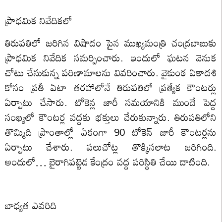
ప్రాధమిక నివేదికలో
తిరుపతిలో జరిగిన విషాదం పైన ముఖ్యమంత్రి చంద్రబాబుకు
ప్రాధమిక నివేదిక సమర్పించారు. ఇందులో ఘటన వెనుక
చోటు చేసుకున్న పరిణామాలను వివరించారు. వైకుంఠ ఏకాదశి
కోసం ప్రతీ ఏటా తరహాలోనే తిరుపతిలో ప్రత్యేక కౌంటర్లు
ఏర్పాటు చేసారు. టోకెన్ల జారీ సమయానికి ముందే పెద్ద
సంఖ్యలో కౌంటర్ల వద్దకు భక్తులు చేరుకున్నారు. తిరుపతిలోని
తొమ్మిది ప్రాంతాల్లో ఏకంగా 90 టోకెన్‌ జారీ కౌంటర్లను
ఏర్పాటు చేశారు. పలుచోట్ల తొక్కిసలాట జరిగింది.
అందులో… బైరాగిపట్టెడ కేంద్రం వద్ద పరిస్థితి చేయి దాటింది.
బాధ్యత ఎవరిది